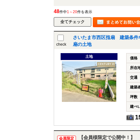
48
件中
1～20
件を表示
さいたま市西区指扇 建築条件
扇の土地
check
土地
価格
所在
交通
建築
坪数
建ぺ
1
【会員様限定で公開中！】
会員限定