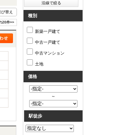
種別
の20件>>
新築一戸建て
中古一戸建て
中古マンション
土地
価格
～
駅徒歩