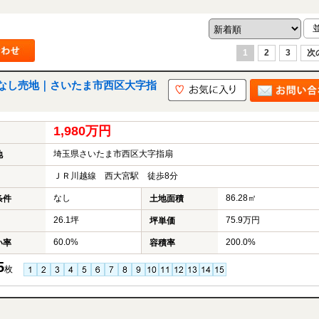
1
2
3
次
なし売地｜さいたま市西区大字指
1,980万円
埼玉県さいたま市西区大字指扇
地
ＪＲ川越線 西大宮駅 徒歩8分
なし
86.28㎡
条件
土地面積
26.1坪
75.9万円
坪単価
60.0%
200.0%
い率
容積率
5
枚