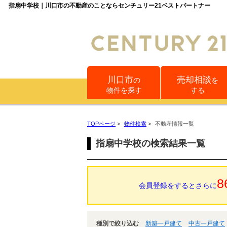
指扇中学校｜川口市の不動産のことならセンチュリー21ベストパートナー
川口市
売却相談
の
を
物件を探す
する
TOPページ
>
物件検索
>
不動産情報一覧
指扇中学校の検索結果一覧
8
会員登録をするとさらに
種別で絞り込む
新築一戸建て
中古一戸建て