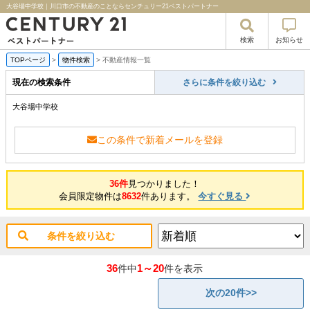
大谷場中学校｜川口市の不動産のことならセンチュリー21ベストパートナー
検索
お知らせ
TOPページ
>
物件検索
>
不動産情報一覧
現在の検索条件
さらに条件を絞り込む
大谷場中学校
この条件で新着メールを登録
36件
見つかりました！
会員限定物件は
8632
件あります。
今すぐ見る
条件を絞り込む
36
1～20
件中
件を表示
次の20件>>