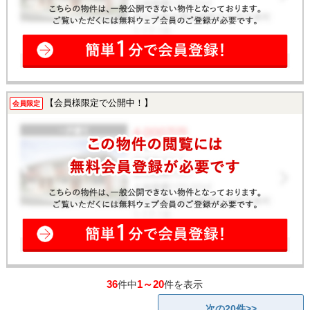
【会員様限定で公開中！】
会員限定
36
1～20
件中
件を表示
次の20件>>