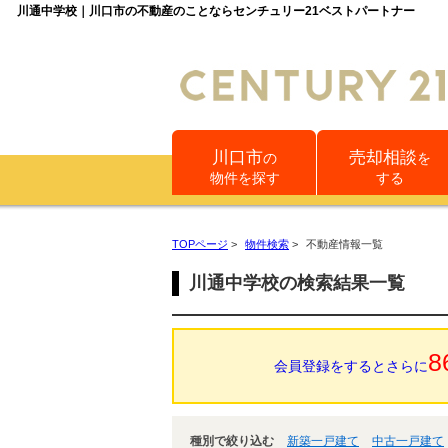
川通中学校｜川口市の不動産のことならセンチュリー21ベストパートナー
川口市
売却相談
の
を
物件を探す
する
TOPページ
>
物件検索
>
不動産情報一覧
川通中学校の検索結果一覧
8
会員登録をするとさらに
種別で絞り込む
新築一戸建て
中古一戸建て