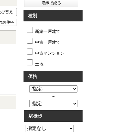
種別
の20件>>
新築一戸建て
中古一戸建て
中古マンション
土地
価格
～
駅徒歩