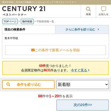
青木中学校｜川口市の不動産のことならセンチュリー21ベストパートナー
検索
お知らせ
TOPページ
>
物件検索
>
不動産情報一覧
現在の検索条件
さらに条件を絞り込む
青木中学校
この条件で新着メールを登録
68件
見つかりました！
会員限定物件は
8631
件あります。
今すぐ見る
条件を絞り込む
68
1～20
件中
件を表示
次の20件>>