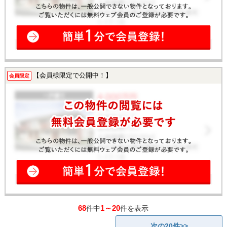
【会員様限定で公開中！】
会員限定
68
1～20
件中
件を表示
次の20件>>