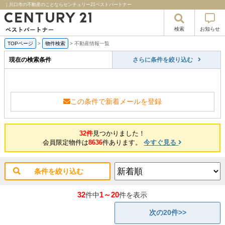
｜川口市の不動産のことならセンチュリー21ベストパートナー
検索
お知らせ
TOPページ
>
物件検索
>
不動産情報一覧
現在の検索条件
さらに条件を絞り込む
この条件で新着メールを登録
32件
見つかりました！
会員限定物件は
8636
件あります。
今すぐ見る
条件を絞り込む
32
1～20
件中
件を表示
次の20件>>