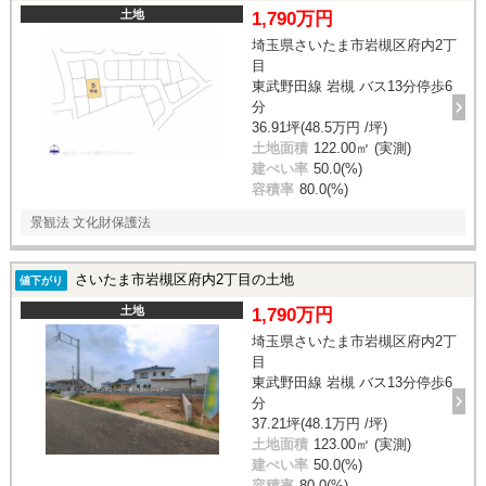
土地
1,790万円
埼玉県さいたま市岩槻区府内2丁
目
東武野田線 岩槻 バス13分停歩6
分
36.91坪(48.5万円 /坪)
土地面積
122.00㎡ (実測)
建ぺい率
50.0(%)
容積率
80.0(%)
景観法 文化財保護法
さいたま市岩槻区府内2丁目の土地
値下がり
土地
1,790万円
埼玉県さいたま市岩槻区府内2丁
目
東武野田線 岩槻 バス13分停歩6
分
37.21坪(48.1万円 /坪)
土地面積
123.00㎡ (実測)
建ぺい率
50.0(%)
容積率
80.0(%)