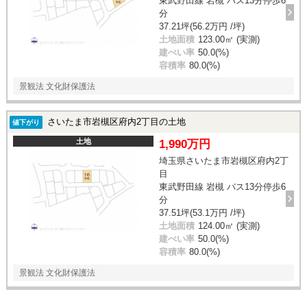
東武野田線 岩槻 バス13分停歩6
分
37.21坪(56.2万円 /坪)
土地面積
123.00㎡ (実測)
建ぺい率
50.0(%)
容積率
80.0(%)
景観法 文化財保護法
さいたま市岩槻区府内2丁目の土地
値下がり
土地
1,990万円
埼玉県さいたま市岩槻区府内2丁
目
東武野田線 岩槻 バス13分停歩6
分
37.51坪(53.1万円 /坪)
土地面積
124.00㎡ (実測)
建ぺい率
50.0(%)
容積率
80.0(%)
景観法 文化財保護法