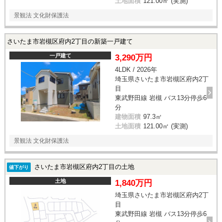
土地面積
121.00㎡ (実測)
景観法 文化財保護法
さいたま市岩槻区府内2丁目の新築一戸建て
一戸建て
3,290万円
4LDK / 2026年
埼玉県さいたま市岩槻区府内2丁
目
東武野田線 岩槻 バス13分停歩6
分
建物面積
97.3㎡
土地面積
121.00㎡ (実測)
景観法 文化財保護法
さいたま市岩槻区府内2丁目の土地
値下がり
土地
1,840万円
埼玉県さいたま市岩槻区府内2丁
目
東武野田線 岩槻 バス13分停歩6