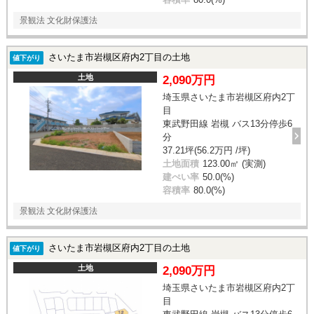
景観法 文化財保護法
さいたま市岩槻区府内2丁目の土地
値下がり
土地
2,090万円
埼玉県さいたま市岩槻区府内2丁
目
東武野田線 岩槻 バス13分停歩6
分
37.21坪(56.2万円 /坪)
土地面積
123.00㎡ (実測)
建ぺい率
50.0(%)
容積率
80.0(%)
景観法 文化財保護法
さいたま市岩槻区府内2丁目の土地
値下がり
土地
2,090万円
埼玉県さいたま市岩槻区府内2丁
目