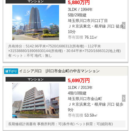
マンション
5,880万円
3LDK / 1994年
5階/29階建
埼玉県川口市川口1丁目
ＪＲ京浜東北・根岸線 川口 徒歩
10分
専有面積
76.11㎡
共有持分：5142.96平米×7520/1686312(所有権)・112平米
×31538880/18906930144(所有権)・30.64平米×7520/1686312(地上権)
有 ペット：不可 地代：無し
イニシア川口 |川口市金山町の中古マンション
値下がり
マンション
5,699万円
1LDK / 2013年
4階/10階建
埼玉県川口市金山町
ＪＲ京浜東北・根岸線 川口 徒歩
9分
専有面積
53.59㎡
長期修繕計画書有 事務所利用：可(条件有) ペット飼育：可(細則有)