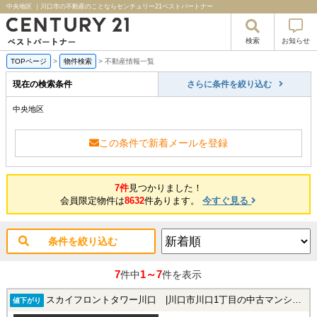
中央地区 ｜川口市の不動産のことならセンチュリー21ベストパートナー
検索
お知らせ
TOPページ
>
物件検索
>
不動産情報一覧
現在の検索条件
さらに条件を絞り込む
中央地区
この条件で新着メールを登録
7件
見つかりました！
会員限定物件は
8632
件あります。
今すぐ見る
条件を絞り込む
7
1～7
件中
件を表示
スカイフロントタワー川口 |川口市川口1丁目の中古マンション
値下がり