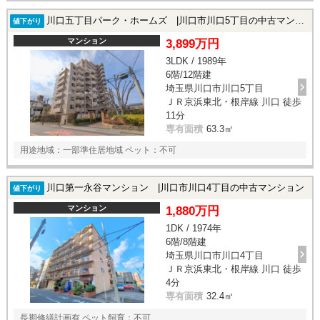
川口五丁目パーク・ホームズ |川口市川口5丁目の中古マンション
値下がり
マンション
3,899万円
3LDK / 1989年
6階/12階建
埼玉県川口市川口5丁目
ＪＲ京浜東北・根岸線 川口 徒歩
11分
専有面積
63.3㎡
用途地域：一部準住居地域 ペット：不可
川口第一永谷マンション |川口市川口4丁目の中古マンション
値下がり
マンション
1,880万円
1DK / 1974年
6階/8階建
埼玉県川口市川口4丁目
ＪＲ京浜東北・根岸線 川口 徒歩
4分
専有面積
32.4㎡
長期修繕計画有 ペット飼育：不可