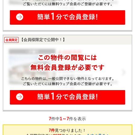
【会員様限定で公開中！】
会員限定
7
1～7
件中
件を表示
7件
見つかりました！