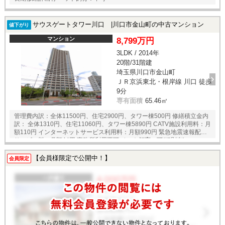
サウスゲートタワー川口 |川口市金山町の中古マンション
値下がり
マンション
8,799万円
3LDK / 2014年
20階/31階建
埼玉県川口市金山町
ＪＲ京浜東北・根岸線 川口 徒歩
9分
専有面積
65.46㎡
管理費内訳：全体11500円、住宅2900円、タワー棟500円 修繕積立金内
訳： 全体1310円、住宅11060円、タワー棟5890円 CATV施設利用料：月
額110円 インターネットサービス利用料：月額990円 緊急地震速報配信
サービス料：月額44円 事務所利用不可 ペット飼育：可(細則有)
【会員様限定で公開中！】
会員限定