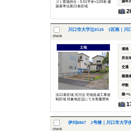
築年
ゴミ置場持分：5.01平米×1/20有 建
築基準法第22条区域
2
川口市大字辻0526 1区画｜
check
土地
価格
所在
交通
建築
坪数
建ぺ
法22条区域 河川法 宅地造成工事規
制区域 対象地近辺にて水害履歴有
1
伊刈0867 2号棟｜川口市大
check