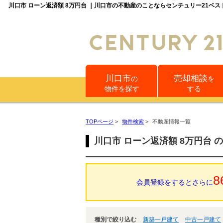
川口市 ローン返済額 8万円台 ｜川口市の不動産のことならセンチュリー21ベ
川口市
売却相談
の
を
物件を探す
する
TOPページ
>
物件検索
>
不動産情報一覧
川口市 ローン返済額 8万円台 
8
会員登録をするとさらに
種別で絞り込む
新築一戸建て
中古一戸建て