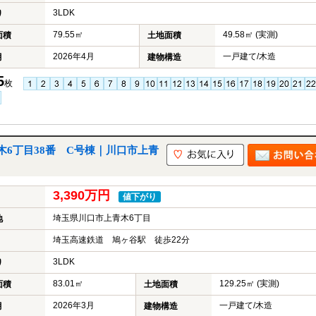
3LDK
り
79.55㎡
49.58㎡ (実測)
面積
土地面積
2026年4月
一戸建て/木造
月
建物構造
5
枚
6丁目38番 C号棟｜川口市上青
3,390万円
値下がり
埼玉県川口市上青木6丁目
地
埼玉高速鉄道 鳩ヶ谷駅 徒歩22分
3LDK
り
83.01㎡
129.25㎡ (実測)
面積
土地面積
2026年3月
一戸建て/木造
月
建物構造