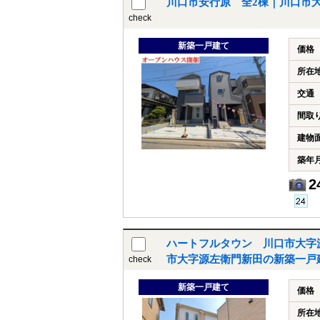
川口市安行原 全2棟｜川口市
check
新築一戸建て
価格
所在
交通
間取
建物
築年
2
ハートフルタウン 川口市大字源
市大字源左衛門新田の新築一戸
check
新築一戸建て
価格
所在