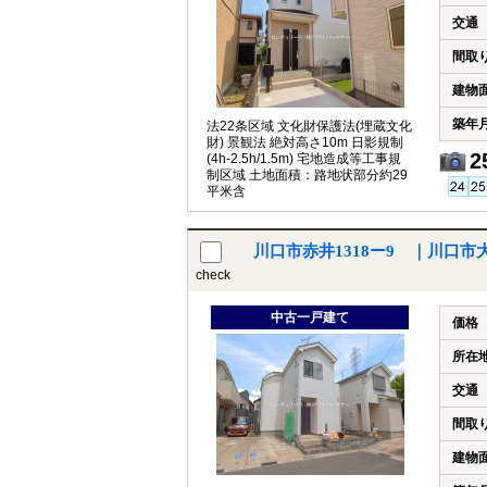
交通
間取
建物
築年
法22条区域 文化財保護法(埋蔵文化
財) 景観法 絶対高さ10m 日影規制
2
(4h-2.5h/1.5m) 宅地造成等工事規
制区域 土地面積：路地状部分約29
平米含
川口市赤井1318ー9 ｜川口
check
中古一戸建て
価格
所在
交通
間取
建物