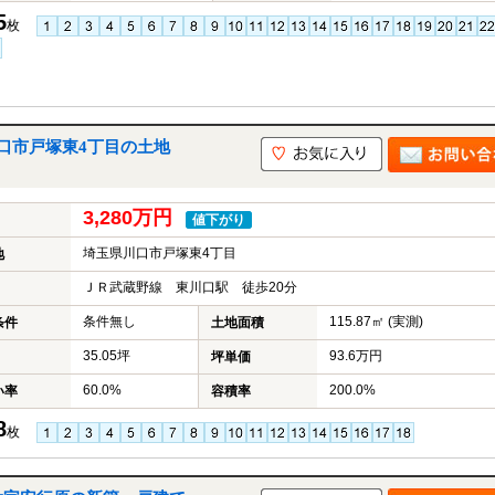
5
枚
口市戸塚東4丁目の土地
3,280万円
値下がり
埼玉県川口市戸塚東4丁目
地
ＪＲ武蔵野線 東川口駅 徒歩20分
条件無し
115.87㎡ (実測)
条件
土地面積
35.05坪
93.6万円
坪単価
60.0%
200.0%
い率
容積率
8
枚