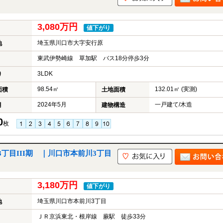
3,080万円
値下がり
埼玉県川口市大字安行原
地
東武伊勢崎線 草加駅 バス18分停歩3分
3LDK
り
98.54㎡
132.01㎡ (実測)
面積
土地面積
2024年5月
一戸建て/木造
月
建物構造
0
枚
丁目III期 ｜川口市本前川3丁目
3,180万円
値下がり
埼玉県川口市本前川3丁目
地
ＪＲ京浜東北・根岸線 蕨駅 徒歩33分