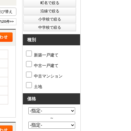
の20件>>
種別
新築一戸建て
中古一戸建て
中古マンション
土地
価格
～