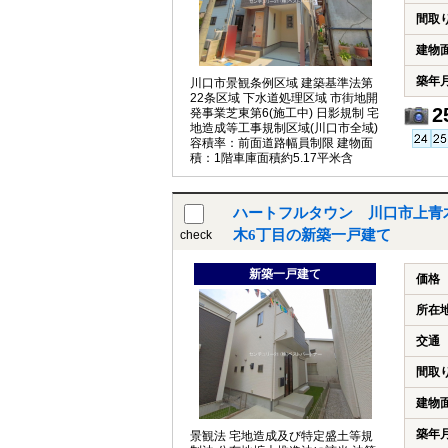
間取
建物
築年
川口市景観条例区域 建築基準法第
22条区域 下水道処理区域 市街地開
2
発事業芝東第6(施工中) 日影規制 宅
地造成等工事規制区域(川口市全域)
容積率：前面道路幅員制限 建物面
積：1階車庫面積約5.17平米含
ハートフルタウン 川口市上青木
木6丁目の新築一戸建て
check
新築一戸建て
価格
所在
交通
間取
建物
築年
景観法 宅地造成及び特定盛土等規