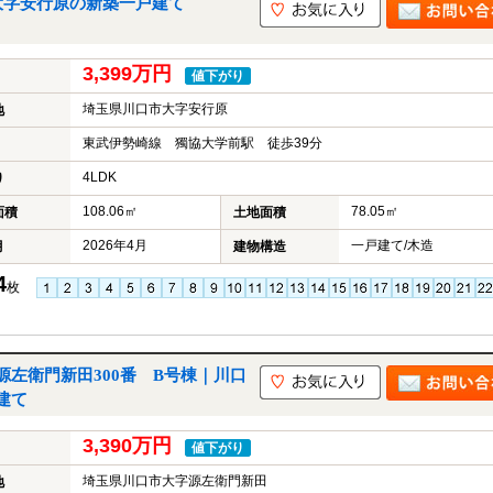
大字安行原の新築一戸建て
3,399万円
値下がり
埼玉県川口市大字安行原
地
東武伊勢崎線 獨協大学前駅 徒歩39分
4LDK
り
108.06㎡
78.05㎡
面積
土地面積
2026年4月
一戸建て/木造
月
建物構造
4
枚
左衛門新田300番 B号棟｜川口
建て
3,390万円
値下がり
埼玉県川口市大字源左衛門新田
地