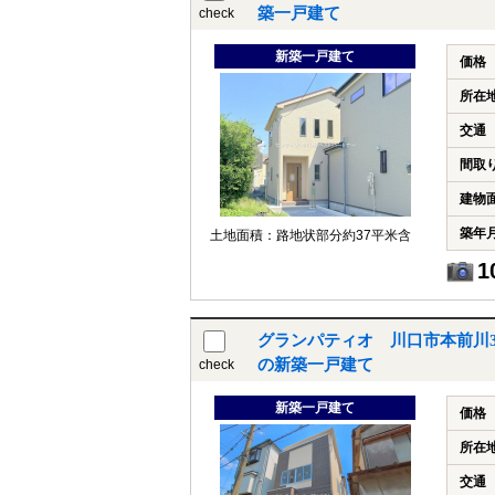
築一戸建て
check
新築一戸建て
価格
所在
交通
間取
建物
築年
土地面積：路地状部分約37平米含
1
グランパティオ 川口市本前川3
の新築一戸建て
check
新築一戸建て
価格
所在
交通