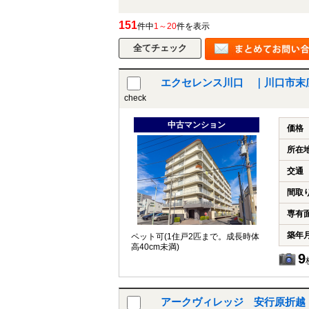
151
件中
1～20
件を表示
エクセレンス川口 ｜川口市末
check
中古マンション
価格
所在
交通
間取
専有
築年
ペット可(1住戸2匹まで。成長時体
高40cm未満)
9
アークヴィレッジ 安行原折越