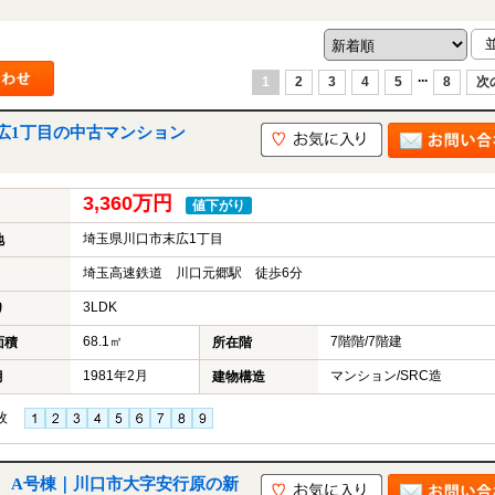
...
1
2
3
4
5
8
次
広1丁目の中古マンション
3,360万円
値下がり
埼玉県川口市末広1丁目
地
埼玉高速鉄道 川口元郷駅 徒歩6分
3LDK
り
68.1㎡
7階階/7階建
面積
所在階
1981年2月
マンション/SRC造
月
建物構造
枚
 A号棟｜川口市大字安行原の新