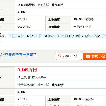
ＪＲ武蔵野線 東浦和駅 徒歩28分
4LDK
り
92.53㎡
104.91㎡ (実測)
面積
土地面積
2026年8月
一戸建て/木造
月
建物構造
5
枚
市大字赤井の中古一戸建て
3,149万円
埼玉県川口市大字赤井
地
埼玉高速鉄道 鳩ヶ谷駅 徒歩25分
4LDK
り
91.39㎡
100.03㎡ (公簿)
面積
土地面積