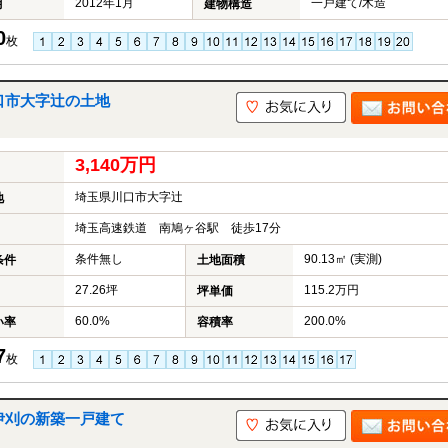
2012年1月
一戸建て/木造
月
建物構造
0
枚
川口市大字辻の土地
3,140万円
埼玉県川口市大字辻
地
埼玉高速鉄道 南鳩ヶ谷駅 徒歩17分
条件無し
90.13㎡ (実測)
条件
土地面積
27.26坪
115.2万円
坪単価
60.0%
200.0%
い率
容積率
7
枚
字伊刈の新築一戸建て