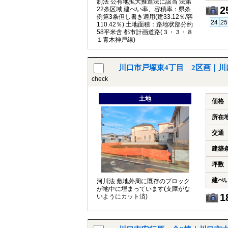
制法 公有地拡大推進法に該当 法第
2
22条区域 建ぺい率、容積率：県条
例第3条但し書き適用(建33.12％/容
110.42％) 土地面積：路地状部分約
58平米含 都市計画道路(３・３・８
１青木神戸線)
川口市戸塚東4丁目 2区画｜川
check
土地
価格
所在
交通
建築
坪数
建ぺ
河川法 敷地外周に既存のブロック
が地中に埋まっています(支障がな
1
いようにカット済)