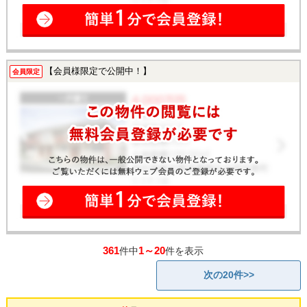
【会員様限定で公開中！】
会員限定
361
1～20
件中
件を表示
次の20件>>