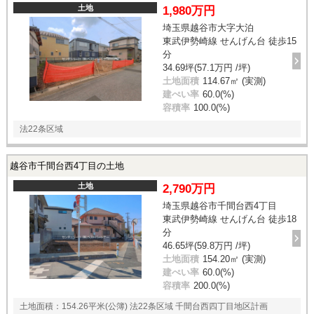
土地
1,980万円
埼玉県越谷市大字大泊
東武伊勢崎線 せんげん台 徒歩15
分
34.69坪(57.1万円 /坪)
土地面積
114.67㎡ (実測)
建ぺい率
60.0(%)
容積率
100.0(%)
法22条区域
越谷市千間台西4丁目の土地
土地
2,790万円
埼玉県越谷市千間台西4丁目
東武伊勢崎線 せんげん台 徒歩18
分
46.65坪(59.8万円 /坪)
土地面積
154.20㎡ (実測)
建ぺい率
60.0(%)
容積率
200.0(%)
土地面積：154.26平米(公簿) 法22条区域 千間台西四丁目地区計画