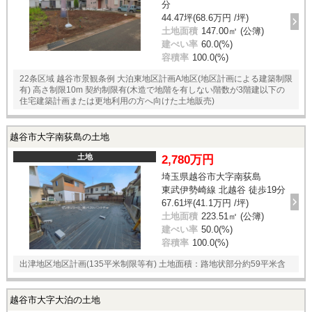
分
44.47坪(68.6万円 /坪)
土地面積
147.00㎡ (公簿)
建ぺい率
60.0(%)
容積率
100.0(%)
22条区域 越谷市景観条例 大泊東地区計画A地区(地区計画による建築制限
有) 高さ制限10m 契約制限有(木造で地階を有しない階数が3階建以下の
住宅建築計画または更地利用の方へ向けた土地販売)
越谷市大字南荻島の土地
土地
2,780万円
埼玉県越谷市大字南荻島
東武伊勢崎線 北越谷 徒歩19分
67.61坪(41.1万円 /坪)
土地面積
223.51㎡ (公簿)
建ぺい率
50.0(%)
容積率
100.0(%)
出津地区地区計画(135平米制限等有) 土地面積：路地状部分約59平米含
越谷市大字大泊の土地