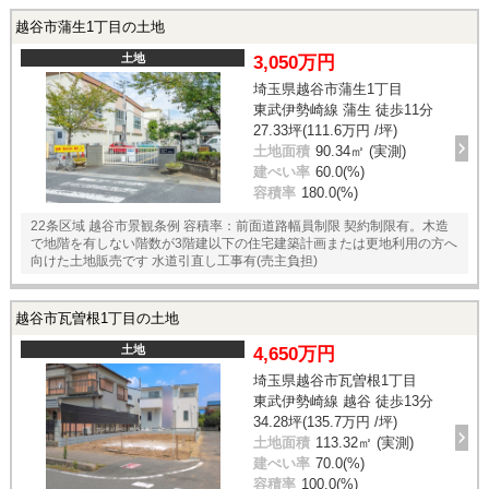
越谷市蒲生1丁目の土地
土地
3,050万円
埼玉県越谷市蒲生1丁目
東武伊勢崎線 蒲生 徒歩11分
27.33坪(111.6万円 /坪)
土地面積
90.34㎡ (実測)
建ぺい率
60.0(%)
容積率
180.0(%)
22条区域 越谷市景観条例 容積率：前面道路幅員制限 契約制限有。木造
で地階を有しない階数が3階建以下の住宅建築計画または更地利用の方へ
向けた土地販売です 水道引直し工事有(売主負担)
越谷市瓦曽根1丁目の土地
土地
4,650万円
埼玉県越谷市瓦曽根1丁目
東武伊勢崎線 越谷 徒歩13分
34.28坪(135.7万円 /坪)
土地面積
113.32㎡ (実測)
建ぺい率
70.0(%)
容積率
100.0(%)