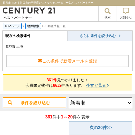
越谷市 土地｜川口市の不動産のことならセンチュリー21ベストパートナー
検索
お知らせ
TOPページ
>
物件検索
>
不動産情報一覧
現在の検索条件
さらに条件を絞り込む
越谷市 土地
この条件で新着メールを登録
361件
見つかりました！
会員限定物件は
8632
件あります。
今すぐ見る
条件を絞り込む
361
1～20
件中
件を表示
次の20件>>