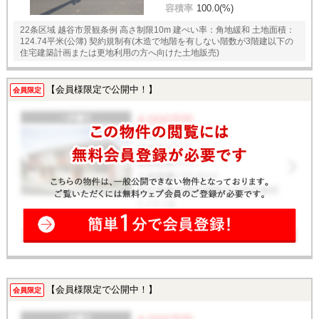
容積率
100.0(%)
22条区域 越谷市景観条例 高さ制限10m 建ぺい率：角地緩和 土地面積：
124.74平米(公簿) 契約規制有(木造で地階を有しない階数が3階建以下の
住宅建築計画または更地利用の方へ向けた土地販売)
【会員様限定で公開中！】
会員限定
【会員様限定で公開中！】
会員限定