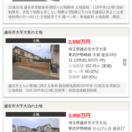
22条区域 越谷市景観条例 隅切りの制限有 土地面積：116平米(公簿) 契約
制限有。木造で地階を有しない階数が3階建以下の住宅建築計画または更
地利用の方へ向けた土地販売です 建ぺい率：角地緩和 土地面積：隅切部
分含
越谷市大字大里の土地
土地
2,550万円
埼玉県越谷市大字大里
東武伊勢崎線 大袋 徒歩14分
31.13坪(81.9万円 /坪)
土地面積
102.91㎡ (実測)
建ぺい率
60.0(%)
容積率
160.0(%)
越谷市まちの整備に関する条例 最低敷地面積100平米 22条区域 景観法
土地面積：103.26平米(公簿) 容積率：前面道路幅員制限
越谷市大字大泊の土地
土地
3,050万円
埼玉県越谷市大字大泊
東武伊勢崎線 せんげん台 徒歩17