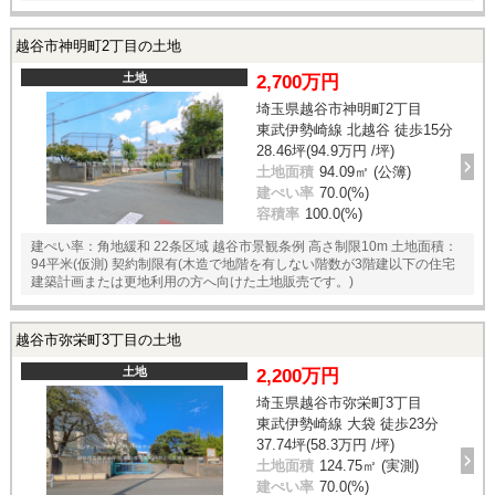
越谷市神明町2丁目の土地
土地
2,700万円
埼玉県越谷市神明町2丁目
東武伊勢崎線 北越谷 徒歩15分
28.46坪(94.9万円 /坪)
土地面積
94.09㎡ (公簿)
建ぺい率
70.0(%)
容積率
100.0(%)
建ぺい率：角地緩和 22条区域 越谷市景観条例 高さ制限10m 土地面積：
94平米(仮測) 契約制限有(木造で地階を有しない階数が3階建以下の住宅
建築計画または更地利用の方へ向けた土地販売です。)
越谷市弥栄町3丁目の土地
土地
2,200万円
埼玉県越谷市弥栄町3丁目
東武伊勢崎線 大袋 徒歩23分
37.74坪(58.3万円 /坪)
土地面積
124.75㎡ (実測)
建ぺい率
70.0(%)