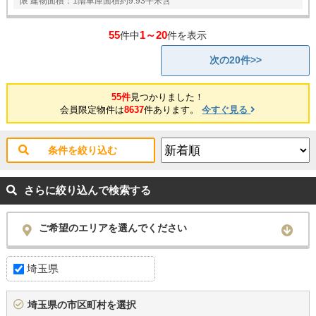
限 建物面積：1階車庫面積約9.93平米含
55
1～20
件中
件を表示
次の20件>>
55件
見つかりました！
会員限定物件は
8637
件あります。
今すぐ見る
条件を絞り込む
さらに絞り込んで検索する
ご希望のエリアを選んでください
埼玉県
埼玉県の市区町村を選択