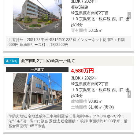
3LDK / 2024年
4階/5階建
埼玉県蕨市南町2丁目
ＪＲ京浜東北・根岸線 西川口 徒
歩14分
専有面積
58.15㎡
共有持分：2551.78平米×5815/501232有 インターネット使用料：月額
660円 給湯器リース料：月額2200円
蕨市南町2丁目の新築一戸建て
値下がり
一戸建て
4,580万円
3LDK / 2026年
埼玉県蕨市南町2丁目
ＪＲ京浜東北・根岸線 西川口 徒
歩15分
建物面積
93.93㎡
土地面積
51.48㎡ (実測)
準防火地域 宅地造成等工事規制区域 日影規制4h-2.5h/4.0m 建ぺい率：
法53条3項一号ロに該当 景観法 建物面積：1階車庫面積約10.03平米、備
蓄倉庫面積1.65平米含