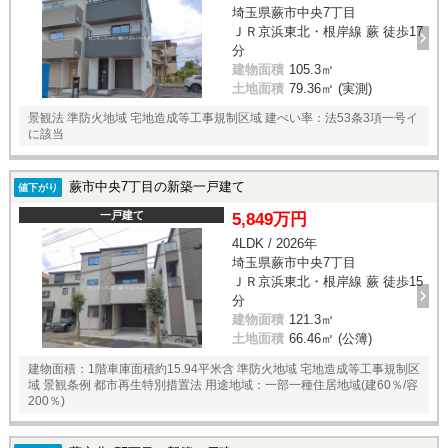
埼玉県蕨市中央7丁目
ＪＲ京浜東北・根岸線 蕨 徒歩17
分
建物面積
105.3㎡
土地面積
79.36㎡ (実測)
景観法 準防火地域 宅地造成等工事規制区域 建ぺい率：法53条3項一号イ
に該当
蕨市中央7丁目の新築一戸建て
値下がり
一戸建て
5,849万円
4LDK / 2026年
埼玉県蕨市中央7丁目
ＪＲ京浜東北・根岸線 蕨 徒歩15
分
建物面積
121.3㎡
土地面積
66.46㎡ (公簿)
建物面積：1階車庫面積約15.94平米含 準防火地域 宅地造成等工事規制区
域 景観条例 都市再生特別措置法 用途地域：一部一種住居地域(建60％/容
200％)