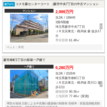
コスモ蕨センターコート |蕨市中央7丁目の中古マンション
値下がり
マンション
2,999万円
3LDK / 1994年
1階/6階建
埼玉県蕨市中央7丁目
ＪＲ京浜東北・根岸線 蕨 徒歩17
分
専有面積
61.48㎡
ペット：不可
蕨市南町1丁目の新築一戸建て
一戸建て
6,280万円
3LDK / 2026年
埼玉県蕨市南町1丁目
ＪＲ京浜東北・根岸線 西川口 徒
歩12分
建物面積
90.36㎡
土地面積
77.48㎡ (実測)
準防火地域 日影による中高層の建築物の制限有 容積率：前面道路幅員制