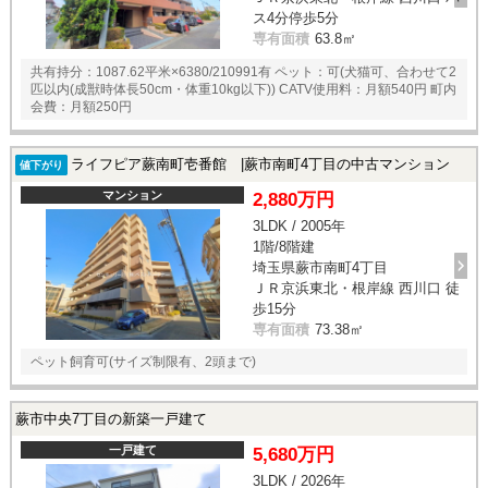
ス4分停歩5分
専有面積
63.8㎡
共有持分：1087.62平米×6380/210991有 ペット：可(犬猫可、合わせて2
匹以内(成獣時体長50cm・体重10kg以下)) CATV使用料：月額540円 町内
会費：月額250円
ライフピア蕨南町壱番館 |蕨市南町4丁目の中古マンション
値下がり
マンション
2,880万円
3LDK / 2005年
1階/8階建
埼玉県蕨市南町4丁目
ＪＲ京浜東北・根岸線 西川口 徒
歩15分
専有面積
73.38㎡
ペット飼育可(サイズ制限有、2頭まで)
蕨市中央7丁目の新築一戸建て
一戸建て
5,680万円
3LDK / 2026年