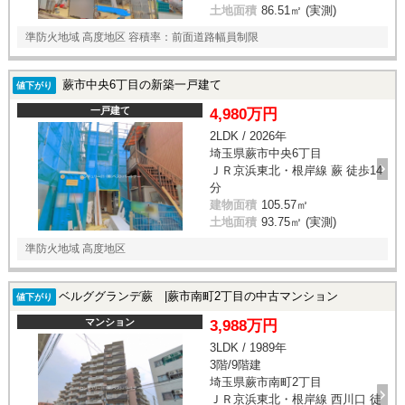
土地面積
86.51㎡ (実測)
準防火地域 高度地区 容積率：前面道路幅員制限
蕨市中央6丁目の新築一戸建て
値下がり
一戸建て
4,980万円
2LDK / 2026年
埼玉県蕨市中央6丁目
ＪＲ京浜東北・根岸線 蕨 徒歩14
分
建物面積
105.57㎡
土地面積
93.75㎡ (実測)
準防火地域 高度地区
ベルググランデ蕨 |蕨市南町2丁目の中古マンション
値下がり
マンション
3,988万円
3LDK / 1989年
3階/9階建
埼玉県蕨市南町2丁目
ＪＲ京浜東北・根岸線 西川口 徒