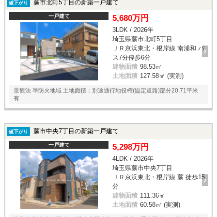
蕨市北町5丁目の新築一戸建て
値下がり
一戸建て
5,680万円
3LDK / 2026年
埼玉県蕨市北町5丁目
ＪＲ京浜東北・根岸線 南浦和 バ
ス7分停歩6分
建物面積
98.53㎡
土地面積
127.58㎡ (実測)
景観法 準防火地域 土地面積：別途通行地役権(協定道路)部分20.71平米
有
蕨市中央7丁目の新築一戸建て
値下がり
一戸建て
5,298万円
4LDK / 2026年
埼玉県蕨市中央7丁目
ＪＲ京浜東北・根岸線 蕨 徒歩15
分
建物面積
111.36㎡
土地面積
60.58㎡ (実測)