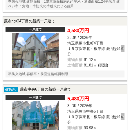
準防火地域 建物面積：1階車庫面積約9.94平米・通路面積1.24平米含 建
ぺい率：角地・準防火の準耐火による緩和
蕨市北町4丁目の新築一戸建て
一戸建て
4,580万円
3LDK / 2026年
埼玉県蕨市北町4丁目
ＪＲ京浜東北・根岸線 蕨 徒歩18
分
建物面積
91.12㎡
土地面積
81.81㎡ (実測)
準防火地域 容積率：前面道路幅員制限
蕨市中央6丁目の新築一戸建て
値下がり
一戸建て
5,480万円
3LDK / 2026年
埼玉県蕨市中央6丁目
ＪＲ京浜東北・根岸線 蕨 徒歩14
分
建物面積
93.98㎡