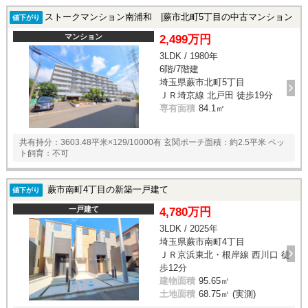
ストークマンション南浦和 |蕨市北町5丁目の中古マンション
値下がり
マンション
2,499万円
3LDK / 1980年
6階/7階建
埼玉県蕨市北町5丁目
ＪＲ埼京線 北戸田 徒歩19分
専有面積
84.1㎡
共有持分：3603.48平米×129/10000有 玄関ポーチ面積：約2.5平米 ペッ
ト飼育：不可
蕨市南町4丁目の新築一戸建て
値下がり
一戸建て
4,780万円
3LDK / 2025年
埼玉県蕨市南町4丁目
ＪＲ京浜東北・根岸線 西川口 徒
歩12分
建物面積
95.65㎡
土地面積
68.75㎡ (実測)