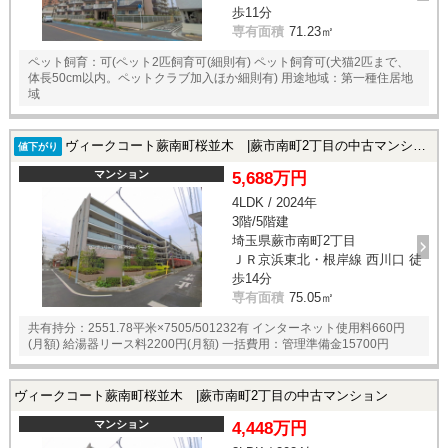
歩11分
専有面積
71.23㎡
ペット飼育：可(ペット2匹飼育可(細則有) ペット飼育可(犬猫2匹まで、
体長50cm以内。ペットクラブ加入ほか細則有) 用途地域：第一種住居地
域
ヴィークコート蕨南町桜並木 |蕨市南町2丁目の中古マンション
値下がり
マンション
5,688万円
4LDK / 2024年
3階/5階建
埼玉県蕨市南町2丁目
ＪＲ京浜東北・根岸線 西川口 徒
歩14分
専有面積
75.05㎡
共有持分：2551.78平米×7505/501232有 インターネット使用料660円
(月額) 給湯器リース料2200円(月額) 一括費用：管理準備金15700円
ヴィークコート蕨南町桜並木 |蕨市南町2丁目の中古マンション
マンション
4,448万円