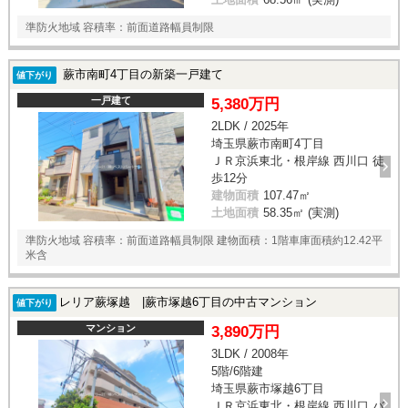
準防火地域 容積率：前面道路幅員制限
蕨市南町4丁目の新築一戸建て
値下がり
一戸建て
5,380万円
2LDK / 2025年
埼玉県蕨市南町4丁目
ＪＲ京浜東北・根岸線 西川口 徒
歩12分
建物面積
107.47㎡
土地面積
58.35㎡ (実測)
準防火地域 容積率：前面道路幅員制限 建物面積：1階車庫面積約12.42平
米含
レリア蕨塚越 |蕨市塚越6丁目の中古マンション
値下がり
マンション
3,890万円
3LDK / 2008年
5階/6階建
埼玉県蕨市塚越6丁目
ＪＲ京浜東北・根岸線 西川口 バ