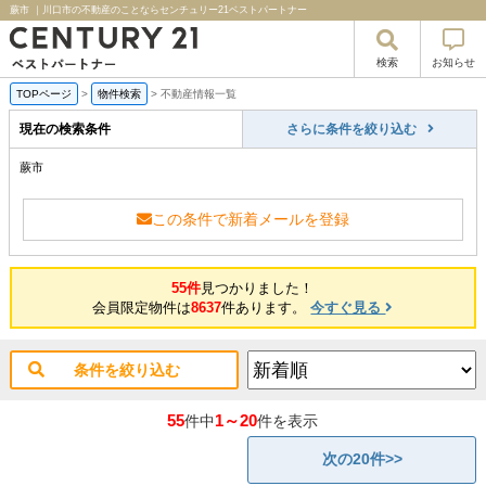
蕨市 ｜川口市の不動産のことならセンチュリー21ベストパートナー
検索
お知らせ
TOPページ
>
物件検索
>
不動産情報一覧
現在の検索条件
さらに条件を絞り込む
蕨市
この条件で新着メールを登録
55件
見つかりました！
会員限定物件は
8637
件あります。
今すぐ見る
条件を絞り込む
55
1～20
件中
件を表示
次の20件>>