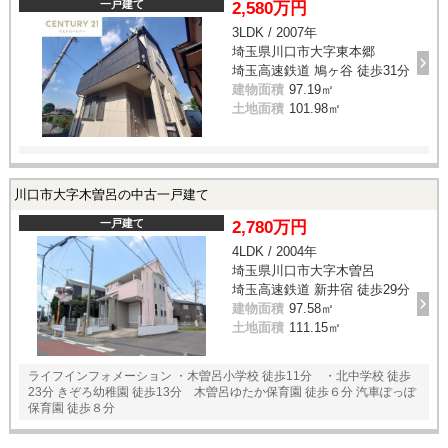
一戸建て
2,580万円
3LDK / 2007年
埼玉県川口市大字東本郷
埼玉高速鉄道 鳩ヶ谷 徒歩31分
建物面積
97.19㎡
土地面積
101.98㎡
川口市大字木曽呂の中古一戸建て
一戸建て
2,780万円
4LDK / 2004年
埼玉県川口市大字木曽呂
埼玉高速鉄道 新井宿 徒歩29分
建物面積
97.58㎡
土地面積
111.15㎡
ライフインフォメーション ・木曽呂小学校 徒歩11分 ・北中学校 徒歩
23分 きぞろ幼稚園 徒歩13分 木曽呂ゆたか保育園 徒歩６分 汽車ぽっぽ
保育園 徒歩８分