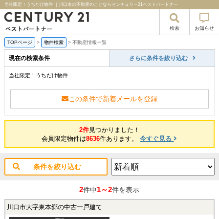
当社限定！うちだけ物件 ｜川口市の不動産のことならセンチュリー21ベストパートナー
検索
お知らせ
TOPページ
>
物件検索
>
不動産情報一覧
現在の検索条件
さらに条件を絞り込む
当社限定！うちだけ物件
この条件で新着メールを登録
2件
見つかりました！
会員限定物件は
8636
件あります。
今すぐ見る
条件を絞り込む
2
1～2
件中
件を表示
川口市大字東本郷の中古一戸建て