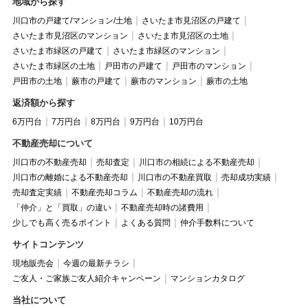
地域から探す
川口市の戸建て/マンション/土地
さいたま市見沼区の戸建て
さいたま市見沼区のマンション
さいたま市見沼区の土地
さいたま市緑区の戸建て
さいたま市緑区のマンション
さいたま市緑区の土地
戸田市の戸建て
戸田市のマンション
戸田市の土地
蕨市の戸建て
蕨市のマンション
蕨市の土地
返済額から探す
6万円台
7万円台
8万円台
9万円台
10万円台
不動産売却について
川口市の不動産売却
売却査定
川口市の相続による不動産売却
川口市の離婚による不動産売却
川口市の不動産買取
売却成功実績
売却査定実績
不動産売却コラム
不動産売却の流れ
「仲介」と「買取」の違い
不動産売却時の諸費用
少しでも高く売るポイント
よくある質問
仲介手数料について
サイトコンテンツ
現地販売会
今週の最新チラシ
ご友人・ご家族ご友人紹介キャンペーン
マンションカタログ
当社について