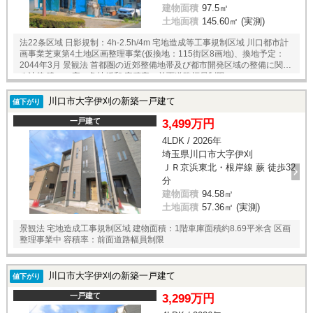
建物面積
97.5㎡
土地面積
145.60㎡ (実測)
法22条区域 日影規制：4h-2.5h/4m 宅地造成等工事規制区域 川口都市計
画事業芝東第4土地区画整理事業(仮換地：115街区8画地)、換地予定：
2044年3月 景観法 首都圏の近郊整備地帯及び都市開発区域の整備に関す
る法律 建ぺい率：角地緩和 容積率：前面道路幅員制限
川口市大字伊刈の新築一戸建て
値下がり
一戸建て
3,499万円
4LDK / 2026年
埼玉県川口市大字伊刈
ＪＲ京浜東北・根岸線 蕨 徒歩32
分
建物面積
94.58㎡
土地面積
57.36㎡ (実測)
景観法 宅地造成工事規制区域 建物面積：1階車庫面積約8.69平米含 区画
整理事業中 容積率：前面道路幅員制限
川口市大字伊刈の新築一戸建て
値下がり
一戸建て
3,299万円