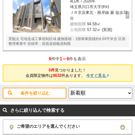
4LDK / 2026年
埼玉県川口市大字伊刈
ＪＲ京浜東北・根岸線 蕨 徒歩32
分
建物面積
94.58㎡
土地面積
57.32㎡ (実測)
景観法 宅地造成工事規制区域 建物面積：1階車庫面積約8.69平米含 区画
整理事業中 容積率：前面道路幅員制限
6
1～6
件中
件を表示
6件
見つかりました！
会員限定物件は
8632
件あります。
今すぐ見る
条件を絞り込む
さらに絞り込んで検索する
ご希望のエリアを選んでください