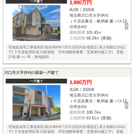
一戸建て
3,980万円
4LDK / 2026年
埼玉県川口市大字伊刈
ＪＲ京浜東北・根岸線 蕨 バス13
分停歩4分
建物面積
101.43㎡
土地面積
68.29㎡ (実測)
宅地造成等工事規制区域(令和6年7月31日区内全域指定) 高さ制限(22m以
下) 下水道処理区域 日影規制 市街地開発事業：芝東第4(施工中) 景観
計画 建ぺい率：角地緩和
川口市大字伊刈の新築一戸建て
一戸建て
3,680万円
3LDK / 2026年
埼玉県川口市大字伊刈
ＪＲ京浜東北・根岸線 蕨 バス13
分停歩4分
建物面積
108.74㎡
土地面積
63.61㎡ (実測)
宅地造成等工事規制区域(令和6年7月31日区内全域指定) 高さ制限(22m以
下) 下水道処理区域 日影規制 市街地開発事業：芝東第4(施工中) 景観