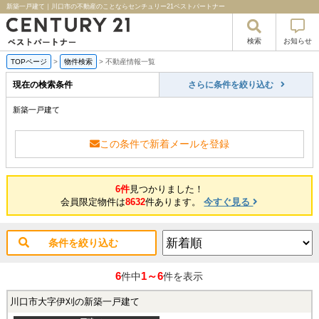
新築一戸建て｜川口市の不動産のことならセンチュリー21ベストパートナー
検索
お知らせ
TOPページ
>
物件検索
>
不動産情報一覧
現在の検索条件
さらに条件を絞り込む
新築一戸建て
この条件で新着メールを登録
6件
見つかりました！
会員限定物件は
8632
件あります。
今すぐ見る
条件を絞り込む
6
1～6
件中
件を表示
川口市大字伊刈の新築一戸建て