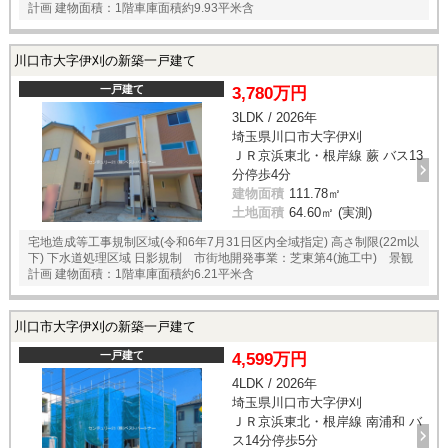
計画 建物面積：1階車庫面積約9.93平米含
川口市大字伊刈の新築一戸建て
一戸建て
3,780万円
3LDK / 2026年
埼玉県川口市大字伊刈
ＪＲ京浜東北・根岸線 蕨 バス13
分停歩4分
建物面積
111.78㎡
土地面積
64.60㎡ (実測)
宅地造成等工事規制区域(令和6年7月31日区内全域指定) 高さ制限(22m以
下) 下水道処理区域 日影規制 市街地開発事業：芝東第4(施工中) 景観
計画 建物面積：1階車庫面積約6.21平米含
川口市大字伊刈の新築一戸建て
一戸建て
4,599万円
4LDK / 2026年
埼玉県川口市大字伊刈
ＪＲ京浜東北・根岸線 南浦和 バ
ス14分停歩5分