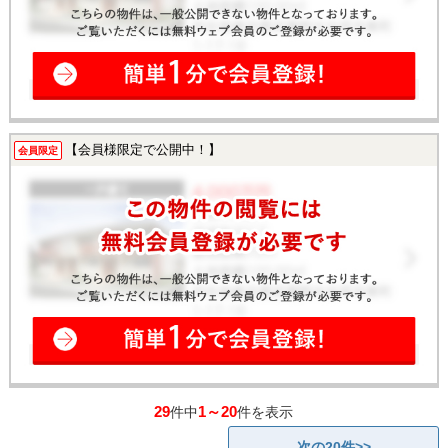
【会員様限定で公開中！】
会員限定
29
1～20
件中
件を表示
次の20件>>