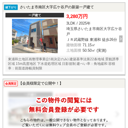
さいたま市南区大字広ケ谷戸の新築一戸建て
値下がり
一戸建て
3,280万円
3LDK / 2025年
埼玉県さいたま市南区大字広ケ谷
戸
ＪＲ武蔵野線 東浦和 徒歩26分
建物面積
71.15㎡
土地面積
50.50㎡ (実測)
東浦和土地区画整理事業(計画決定のみ) 建築基準法第22条地域 景観誘導
区域 15m高度地区 下水道処理区域 日影規制 建ぺい率：角地緩和 容積
率：前面道路幅員制限
【会員様限定で公開中！】
会員限定