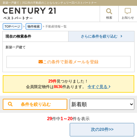
新築一戸建て｜川口市の不動産のことならセンチュリー21ベストパートナー
検索
お知らせ
TOPページ
>
物件検索
>
不動産情報一覧
現在の検索条件
さらに条件を絞り込む
新築一戸建て
この条件で新着メールを登録
29件
見つかりました！
会員限定物件は
8636
件あります。
今すぐ見る
条件を絞り込む
29
1～20
件中
件を表示
次の20件>>