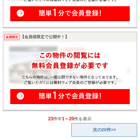
【会員様限定で公開中！】
会員限定
23
1～20
件中
件を表示
次の20件>>