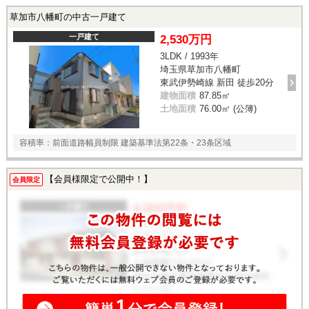
草加市八幡町の中古一戸建て
一戸建て
2,530万円
3LDK / 1993年
埼玉県草加市八幡町
東武伊勢崎線 新田 徒歩20分
建物面積
87.85㎡
土地面積
76.00㎡ (公簿)
容積率：前面道路幅員制限 建築基準法第22条・23条区域
【会員様限定で公開中！】
会員限定