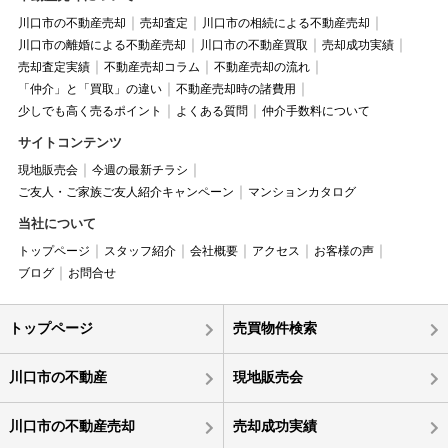
川口市の不動産売却
売却査定
川口市の相続による不動産売却
川口市の離婚による不動産売却
川口市の不動産買取
売却成功実績
売却査定実績
不動産売却コラム
不動産売却の流れ
「仲介」と「買取」の違い
不動産売却時の諸費用
少しでも高く売るポイント
よくある質問
仲介手数料について
サイトコンテンツ
現地販売会
今週の最新チラシ
ご友人・ご家族ご友人紹介キャンペーン
マンションカタログ
当社について
トップページ
スタッフ紹介
会社概要
アクセス
お客様の声
ブログ
お問合せ
トップページ
売買物件検索
川口市の不動産
現地販売会
川口市の不動産売却
売却成功実績