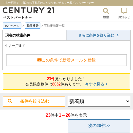
中古一戸建て｜川口市の不動産のことならセンチュリー21ベストパートナー
検索
お知らせ
TOPページ
>
物件検索
>
不動産情報一覧
現在の検索条件
さらに条件を絞り込む
中古一戸建て
この条件で新着メールを登録
23件
見つかりました！
会員限定物件は
8632
件あります。
今すぐ見る
条件を絞り込む
23
1～20
件中
件を表示
次の20件>>