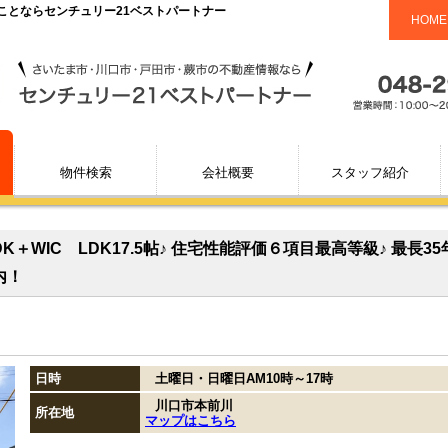
動産のことならセンチュリー21ベストパートナー
HOME
物件検索
会社概要
スタッフ紹介
＋WIC LDK17.5帖♪ 住宅性能評価６項目最高等級♪ 最長3
内！
日時
土曜日・日曜日AM10時～17時
川口市本前川
所在地
マップはこちら