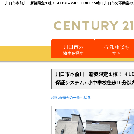
川口市本前川 新築限定１棟！ ４LDK＋WIC LDK17.5帖♪ | 川口市の不
川口市
売却相談
の
を
物件を探す
する
川口市本前川 新築限定１棟！ ４LDK
保証システム♪ 小中学校徒歩10分以
現地販売会の一覧へ戻る