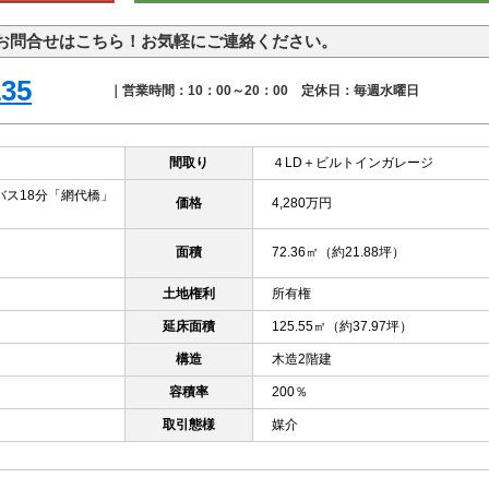
お問合せはこちら！お気軽にご連絡ください。
135
｜営業時間：10：00～20：00 定休日：毎週水曜日
間取り
４LD＋ビルトインガレージ
バス18分「網代橋」
価格
4,280万円
面積
72.36㎡（約21.88坪）
土地権利
所有権
延床面積
125.55㎡（約37.97坪）
構造
木造2階建
容積率
200％
取引態様
媒介