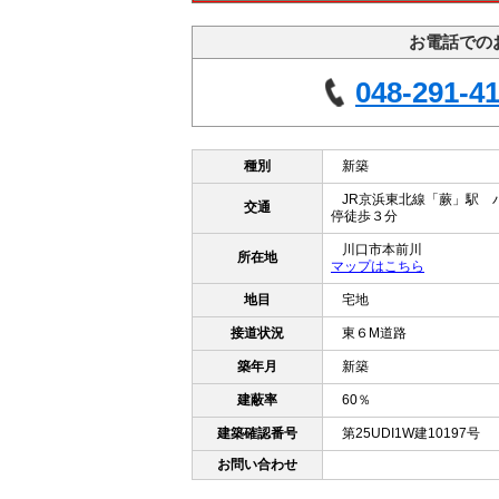
お電話での
048-291-4
種別
新築
JR京浜東北線「蕨」駅 
交通
停徒歩３分
川口市本前川
所在地
マップはこちら
地目
宅地
接道状況
東６M道路
築年月
新築
建蔽率
60％
建築確認番号
第25UDI1W建10197号
お問い合わせ