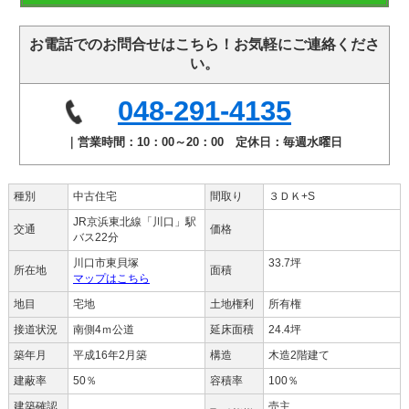
お電話でのお問合せはこちら！お気軽にご連絡くださ
い。
048-291-4135
｜営業時間：10：00～20：00 定休日：毎週水曜日
種別
中古住宅
間取り
３ＤＫ+S
JR京浜東北線「川口」駅
交通
価格
バス22分
川口市東貝塚
33.7坪
所在地
面積
マップはこちら
地目
宅地
土地権利
所有権
接道状況
南側4ｍ公道
延床面積
24.4坪
築年月
平成16年2月築
構造
木造2階建て
建蔽率
50％
容積率
100％
建築確認
売主