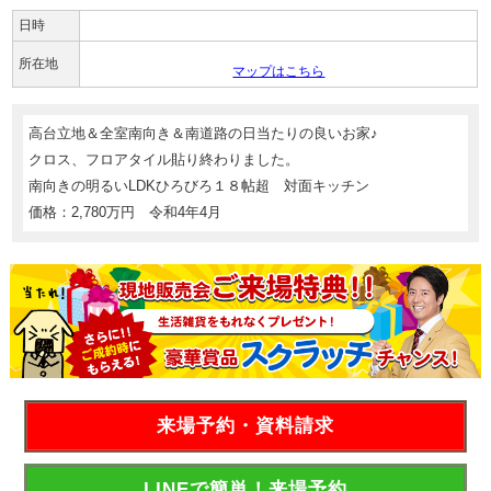
日時
所在地
マップはこちら
高台立地＆全室南向き＆南道路の日当たりの良いお家♪
クロス、フロアタイル貼り終わりました。
南向きの明るいLDKひろびろ１８帖超 対面キッチン
価格：2,780万円 令和4年4月
来場予約・資料請求
LINEで簡単！来場予約