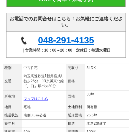
お電話でのお問合せはこちら！お気軽にご連絡くださ
い。
048-291-4135
｜営業時間：10：00～20：00 定休日：毎週水曜日
種別
中古住宅
間取り
3LDK
埼玉高速鉄道｢新井宿｣駅
交通
徒歩26分 JR京浜東北線
価格
「川口」駅バス30分
33坪
所在地
面積
マップはこちら
地目
宅地
土地権利
所有権
接道状況
南側3.3ｍ公道
延床面積
26.5坪
築年月
構造
木造2階建て
建蔽率
50％
容積率
100％