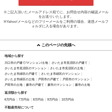
※ご記入頂いたメールアドレス宛てに、お問合せ内容の確認メール
をお送りいたします。
※Yahoo!メールなどのフリーメールをご利用の場合、迷惑メールフ
ォルダに入る場合があります。
このページの先頭へ
地域から探す
川口市の戸建て/マンション/土地
さいたま市見沼区の戸建て
さいたま市見沼区のマンション
さいたま市見沼区の土地
さいたま市緑区の戸建て
さいたま市緑区のマンション
さいたま市緑区の土地
戸田市の戸建て
戸田市のマンション
戸田市の土地
蕨市の戸建て
蕨市のマンション
蕨市の土地
返済額から探す
6万円台
7万円台
8万円台
9万円台
10万円台
不動産売却について