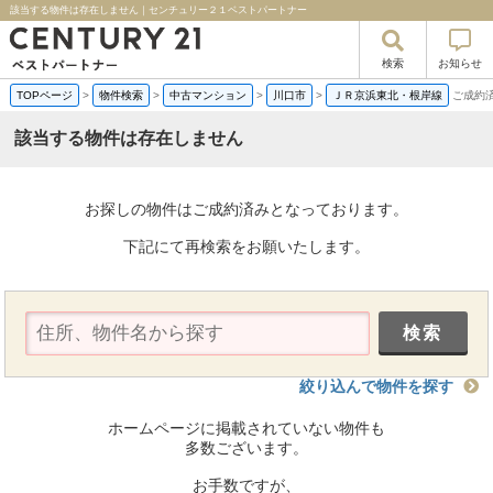
該当する物件は存在しません｜センチュリー２１ベストパートナー
検索
お知らせ
TOPページ
>
物件検索
>
中古マンション
>
川口市
>
ＪＲ京浜東北・根岸線
ご成約
該当する物件は存在しません
お探しの物件はご成約済みとなっております。
下記にて再検索をお願いたします。
絞り込んで物件を探す
ホームページに掲載されていない物件も
多数ございます。
お手数ですが、