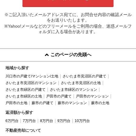
※ご記入頂いたメールアドレス宛てに、お問合せ内容の確認メール
をお送りいたします。
※Yahoo!メールなどのフリーメールをご利用の場合、迷惑メールフ
ォルダに入る場合があります。
このページの先頭へ
地域から探す
川口市の戸建て/マンション/土地
さいたま市見沼区の戸建て
さいたま市見沼区のマンション
さいたま市見沼区の土地
さいたま市緑区の戸建て
さいたま市緑区のマンション
さいたま市緑区の土地
戸田市の戸建て
戸田市のマンション
戸田市の土地
蕨市の戸建て
蕨市のマンション
蕨市の土地
返済額から探す
6万円台
7万円台
8万円台
9万円台
10万円台
不動産売却について