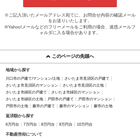
※ご記入頂いたメールアドレス宛てに、お問合せ内容の確認メール
をお送りいたします。
※Yahoo!メールなどのフリーメールをご利用の場合、迷惑メールフ
ォルダに入る場合があります。
このページの先頭へ
地域から探す
川口市の戸建て/マンション/土地
さいたま市見沼区の戸建て
さいたま市見沼区のマンション
さいたま市見沼区の土地
さいたま市緑区の戸建て
さいたま市緑区のマンション
さいたま市緑区の土地
戸田市の戸建て
戸田市のマンション
戸田市の土地
蕨市の戸建て
蕨市のマンション
蕨市の土地
返済額から探す
6万円台
7万円台
8万円台
9万円台
10万円台
不動産売却について