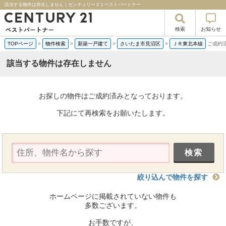
該当する物件は存在しません｜センチュリー２１ベストパートナー
検索
お知らせ
TOPページ
>
物件検索
>
新築一戸建て
>
さいたま市見沼区
>
ＪＲ東北本線
ご成約
該当する物件は存在しません
お探しの物件はご成約済みとなっております。
下記にて再検索をお願いたします。
絞り込んで物件を探す
ホームページに掲載されていない物件も
多数ございます。
お手数ですが、