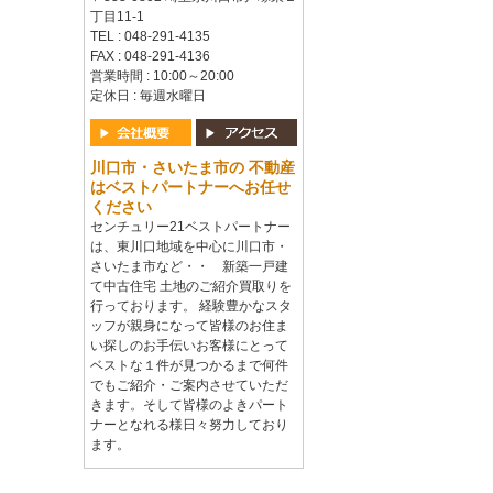
丁目11-1
TEL : 048-291-4135
FAX : 048-291-4136
営業時間 : 10:00～20:00
定休日 : 毎週水曜日
川口市・さいたま市の 不動産
はベストパートナーへお任せ
ください
センチュリー21ベストパートナー
は、東川口地域を中心に川口市・
さいたま市など・・ 新築一戸建
て中古住宅 土地のご紹介買取りを
行っております。 経験豊かなスタ
ッフが親身になって皆様のお住ま
い探しのお手伝いお客様にとって
ベストな１件が見つかるまで何件
でもご紹介・ご案内させていただ
きます。そして皆様のよきパート
ナーとなれる様日々努力しており
ます。