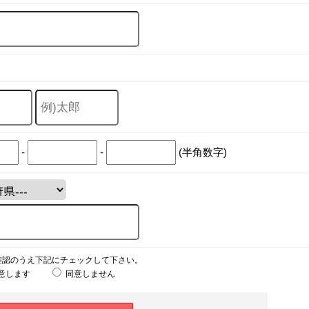
-
-
(半角数字)
確認のうえ下記にチェックして下さい。
意します
同意しません