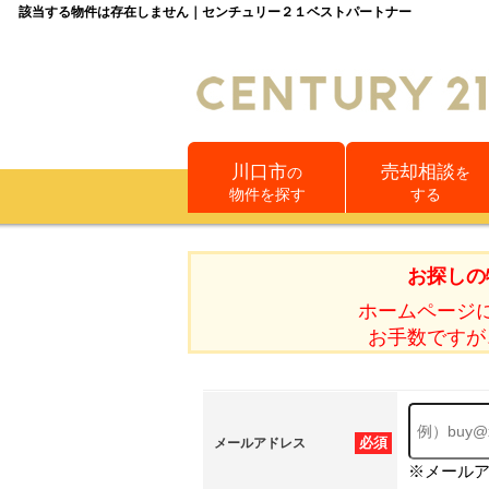
該当する物件は存在しません｜センチュリー２１ベストパートナー
川口市
売却相談
の
を
物件を探す
する
お探しの
ホームページ
お手数ですが
必須
メールアドレス
※メール