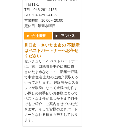
丁目11-1
TEL : 048-291-4135
FAX : 048-291-4136
営業時間 : 10:00～20:00
定休日 : 毎週水曜日
川口市・さいたま市の 不動産
はベストパートナーへお任せ
ください
センチュリー21ベストパートナー
は、東川口地域を中心に川口市・
さいたま市など・・ 新築一戸建
て中古住宅 土地のご紹介買取りを
行っております。 経験豊かなスタ
ッフが親身になって皆様のお住ま
い探しのお手伝いお客様にとって
ベストな１件が見つかるまで何件
でもご紹介・ご案内させていただ
きます。そして皆様のよきパート
ナーとなれる様日々努力しており
ます。