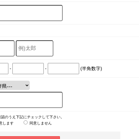
-
-
(半角数字)
確認のうえ下記にチェックして下さい。
意します
同意しません