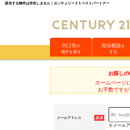
該当する物件は存在しません｜センチュリー２１ベストパートナー
川口市
売却相談
の
を
物件を探す
する
お探しの
ホームページ
お手数ですが
必須
メールアドレス
※メール