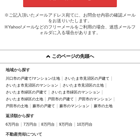
※ご記入頂いたメールアドレス宛てに、お問合せ内容の確認メール
をお送りいたします。
※Yahoo!メールなどのフリーメールをご利用の場合、迷惑メールフ
ォルダに入る場合があります。
このページの先頭へ
地域から探す
川口市の戸建て/マンション/土地
さいたま市見沼区の戸建て
さいたま市見沼区のマンション
さいたま市見沼区の土地
さいたま市緑区の戸建て
さいたま市緑区のマンション
さいたま市緑区の土地
戸田市の戸建て
戸田市のマンション
戸田市の土地
蕨市の戸建て
蕨市のマンション
蕨市の土地
返済額から探す
6万円台
7万円台
8万円台
9万円台
10万円台
不動産売却について