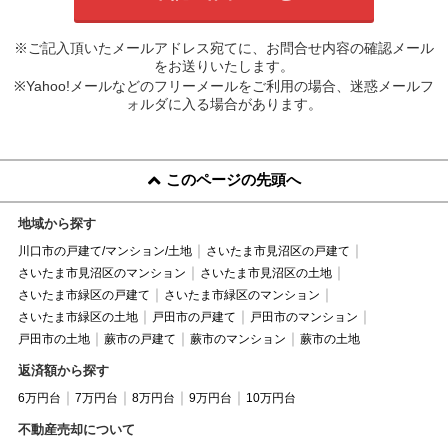
※ご記入頂いたメールアドレス宛てに、お問合せ内容の確認メール
をお送りいたします。
※Yahoo!メールなどのフリーメールをご利用の場合、迷惑メールフ
ォルダに入る場合があります。
このページの先頭へ
地域から探す
川口市の戸建て/マンション/土地
さいたま市見沼区の戸建て
さいたま市見沼区のマンション
さいたま市見沼区の土地
さいたま市緑区の戸建て
さいたま市緑区のマンション
さいたま市緑区の土地
戸田市の戸建て
戸田市のマンション
戸田市の土地
蕨市の戸建て
蕨市のマンション
蕨市の土地
返済額から探す
6万円台
7万円台
8万円台
9万円台
10万円台
不動産売却について