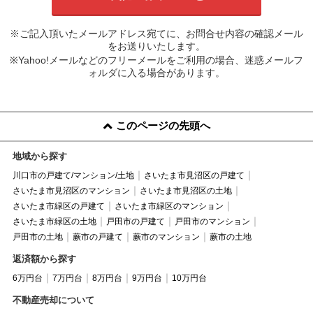
※ご記入頂いたメールアドレス宛てに、お問合せ内容の確認メール
をお送りいたします。
※Yahoo!メールなどのフリーメールをご利用の場合、迷惑メールフ
ォルダに入る場合があります。
このページの先頭へ
地域から探す
川口市の戸建て/マンション/土地
さいたま市見沼区の戸建て
さいたま市見沼区のマンション
さいたま市見沼区の土地
さいたま市緑区の戸建て
さいたま市緑区のマンション
さいたま市緑区の土地
戸田市の戸建て
戸田市のマンション
戸田市の土地
蕨市の戸建て
蕨市のマンション
蕨市の土地
返済額から探す
6万円台
7万円台
8万円台
9万円台
10万円台
不動産売却について