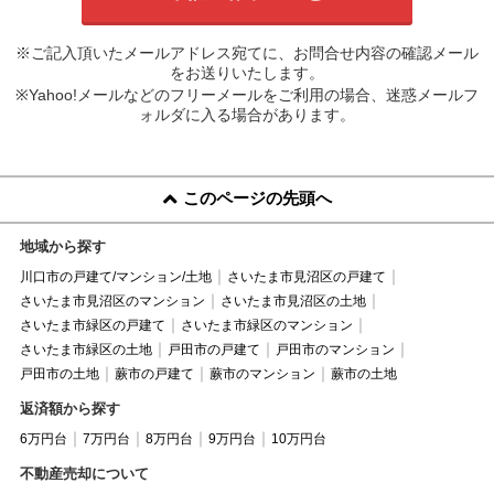
※ご記入頂いたメールアドレス宛てに、お問合せ内容の確認メール
をお送りいたします。
※Yahoo!メールなどのフリーメールをご利用の場合、迷惑メールフ
ォルダに入る場合があります。
このページの先頭へ
地域から探す
川口市の戸建て/マンション/土地
さいたま市見沼区の戸建て
さいたま市見沼区のマンション
さいたま市見沼区の土地
さいたま市緑区の戸建て
さいたま市緑区のマンション
さいたま市緑区の土地
戸田市の戸建て
戸田市のマンション
戸田市の土地
蕨市の戸建て
蕨市のマンション
蕨市の土地
返済額から探す
6万円台
7万円台
8万円台
9万円台
10万円台
不動産売却について