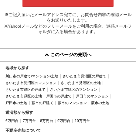
※ご記入頂いたメールアドレス宛てに、お問合せ内容の確認メール
をお送りいたします。
※Yahoo!メールなどのフリーメールをご利用の場合、迷惑メールフ
ォルダに入る場合があります。
このページの先頭へ
地域から探す
川口市の戸建て/マンション/土地
さいたま市見沼区の戸建て
さいたま市見沼区のマンション
さいたま市見沼区の土地
さいたま市緑区の戸建て
さいたま市緑区のマンション
さいたま市緑区の土地
戸田市の戸建て
戸田市のマンション
戸田市の土地
蕨市の戸建て
蕨市のマンション
蕨市の土地
返済額から探す
6万円台
7万円台
8万円台
9万円台
10万円台
不動産売却について