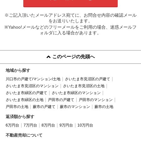
※ご記入頂いたメールアドレス宛てに、お問合せ内容の確認メール
をお送りいたします。
※Yahoo!メールなどのフリーメールをご利用の場合、迷惑メールフ
ォルダに入る場合があります。
このページの先頭へ
地域から探す
川口市の戸建て/マンション/土地
さいたま市見沼区の戸建て
さいたま市見沼区のマンション
さいたま市見沼区の土地
さいたま市緑区の戸建て
さいたま市緑区のマンション
さいたま市緑区の土地
戸田市の戸建て
戸田市のマンション
戸田市の土地
蕨市の戸建て
蕨市のマンション
蕨市の土地
返済額から探す
6万円台
7万円台
8万円台
9万円台
10万円台
不動産売却について