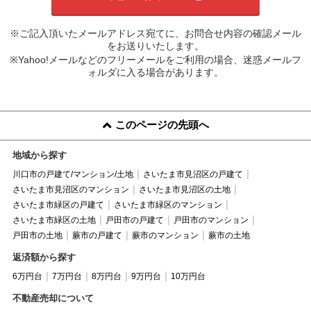
※ご記入頂いたメールアドレス宛てに、お問合せ内容の確認メール
をお送りいたします。
※Yahoo!メールなどのフリーメールをご利用の場合、迷惑メールフ
ォルダに入る場合があります。
このページの先頭へ
地域から探す
川口市の戸建て/マンション/土地
さいたま市見沼区の戸建て
さいたま市見沼区のマンション
さいたま市見沼区の土地
さいたま市緑区の戸建て
さいたま市緑区のマンション
さいたま市緑区の土地
戸田市の戸建て
戸田市のマンション
戸田市の土地
蕨市の戸建て
蕨市のマンション
蕨市の土地
返済額から探す
6万円台
7万円台
8万円台
9万円台
10万円台
不動産売却について