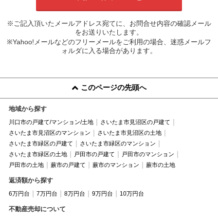
※ご記入頂いたメールアドレス宛てに、お問合せ内容の確認メール
をお送りいたします。
※Yahoo!メールなどのフリーメールをご利用の場合、迷惑メールフ
ォルダに入る場合があります。
このページの先頭へ
地域から探す
川口市の戸建て/マンション/土地
さいたま市見沼区の戸建て
さいたま市見沼区のマンション
さいたま市見沼区の土地
さいたま市緑区の戸建て
さいたま市緑区のマンション
さいたま市緑区の土地
戸田市の戸建て
戸田市のマンション
戸田市の土地
蕨市の戸建て
蕨市のマンション
蕨市の土地
返済額から探す
6万円台
7万円台
8万円台
9万円台
10万円台
不動産売却について