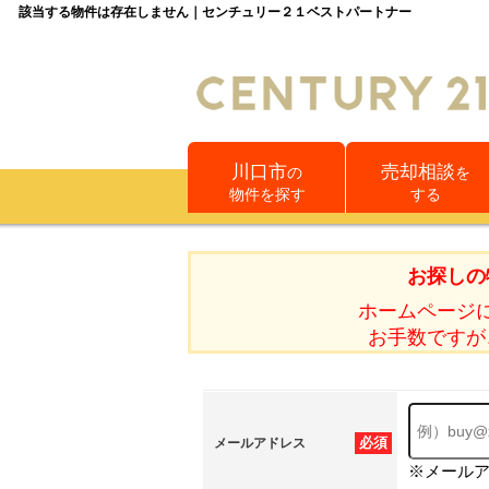
該当する物件は存在しません｜センチュリー２１ベストパートナー
川口市
売却相談
の
を
物件を探す
する
お探しの
ホームページ
お手数ですが
必須
メールアドレス
※メール