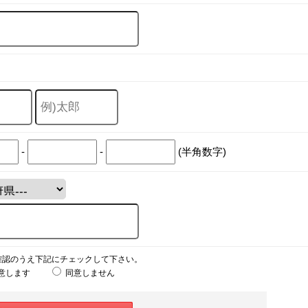
-
-
(半角数字)
確認のうえ下記にチェックして下さい。
意します
同意しません