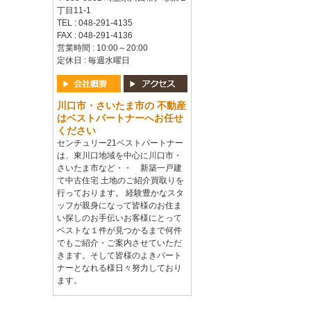
丁目11-1
TEL : 048-291-4135
FAX : 048-291-4136
営業時間 : 10:00～20:00
定休日 : 毎週水曜日
川口市・さいたま市の 不動産
はベストパートナーへお任せ
ください
センチュリー21ベストパートナー
は、東川口地域を中心に川口市・
さいたま市など・・ 新築一戸建
て中古住宅 土地のご紹介買取りを
行っております。 経験豊かなスタ
ッフが親身になって皆様のお住ま
い探しのお手伝いお客様にとって
ベストな１件が見つかるまで何件
でもご紹介・ご案内させていただ
きます。そして皆様のよきパート
ナーとなれる様日々努力しており
ます。