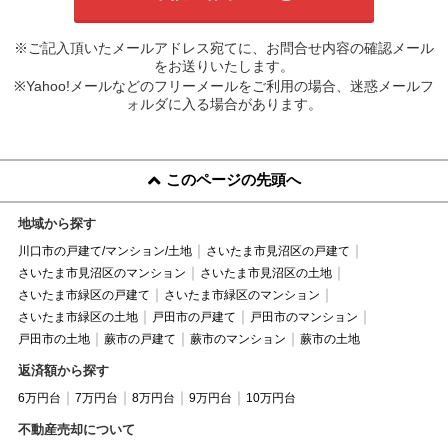
※ご記入頂いたメールアドレス宛てに、お問合せ内容の確認メール
をお送りいたします。
※Yahoo!メールなどのフリーメールをご利用の場合、迷惑メールフ
ォルダに入る場合があります。
このページの先頭へ
地域から探す
川口市の戸建て/マンション/土地
さいたま市見沼区の戸建て
さいたま市見沼区のマンション
さいたま市見沼区の土地
さいたま市緑区の戸建て
さいたま市緑区のマンション
さいたま市緑区の土地
戸田市の戸建て
戸田市のマンション
戸田市の土地
蕨市の戸建て
蕨市のマンション
蕨市の土地
返済額から探す
6万円台
7万円台
8万円台
9万円台
10万円台
不動産売却について