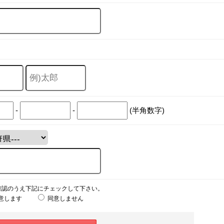
-
-
(半角数字)
確認のうえ下記にチェックして下さい。
意します
同意しません