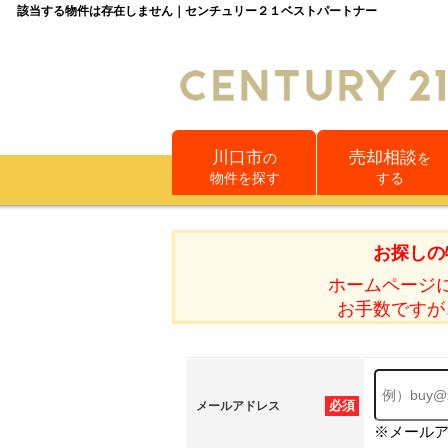
該当する物件は存在しません｜センチュリー２１ベストパートナー
川口市
売却相談
の
を
物件を探す
する
お探しの
ホームページ
お手数ですが
必須
メールアドレス
※メール