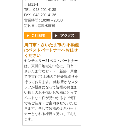
丁目11-1
TEL : 048-291-4135
FAX : 048-291-4136
営業時間 : 10:00～20:00
定休日 : 毎週水曜日
川口市・さいたま市の 不動産
はベストパートナーへお任せ
ください
センチュリー21ベストパートナー
は、東川口地域を中心に川口市・
さいたま市など・・ 新築一戸建
て中古住宅 土地のご紹介買取りを
行っております。 経験豊かなスタ
ッフが親身になって皆様のお住ま
い探しのお手伝いお客様にとって
ベストな１件が見つかるまで何件
でもご紹介・ご案内させていただ
きます。そして皆様のよきパート
ナーとなれる様日々努力しており
ます。