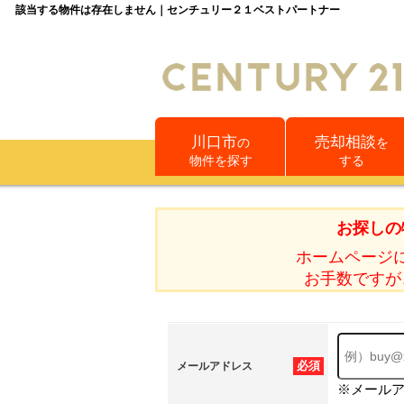
該当する物件は存在しません｜センチュリー２１ベストパートナー
川口市
売却相談
の
を
物件を探す
する
お探しの
ホームページ
お手数ですが
必須
メールアドレス
※メール