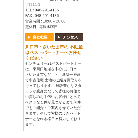
丁目11-1
TEL : 048-291-4135
FAX : 048-291-4136
営業時間 : 10:00～20:00
定休日 : 毎週水曜日
川口市・さいたま市の 不動産
はベストパートナーへお任せ
ください
センチュリー21ベストパートナー
は、東川口地域を中心に川口市・
さいたま市など・・ 新築一戸建
て中古住宅 土地のご紹介買取りを
行っております。 経験豊かなスタ
ッフが親身になって皆様のお住ま
い探しのお手伝いお客様にとって
ベストな１件が見つかるまで何件
でもご紹介・ご案内させていただ
きます。そして皆様のよきパート
ナーとなれる様日々努力しており
ます。