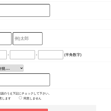
-
-
(半角数字)
確認のうえ下記にチェックして下さい。
意します
同意しません