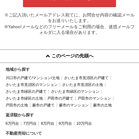
※ご記入頂いたメールアドレス宛てに、お問合せ内容の確認メール
をお送りいたします。
※Yahoo!メールなどのフリーメールをご利用の場合、迷惑メールフ
ォルダに入る場合があります。
このページの先頭へ
地域から探す
川口市の戸建て/マンション/土地
さいたま市見沼区の戸建て
さいたま市見沼区のマンション
さいたま市見沼区の土地
さいたま市緑区の戸建て
さいたま市緑区のマンション
さいたま市緑区の土地
戸田市の戸建て
戸田市のマンション
戸田市の土地
蕨市の戸建て
蕨市のマンション
蕨市の土地
返済額から探す
6万円台
7万円台
8万円台
9万円台
10万円台
不動産売却について