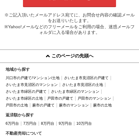
※ご記入頂いたメールアドレス宛てに、お問合せ内容の確認メール
をお送りいたします。
※Yahoo!メールなどのフリーメールをご利用の場合、迷惑メールフ
ォルダに入る場合があります。
このページの先頭へ
地域から探す
川口市の戸建て/マンション/土地
さいたま市見沼区の戸建て
さいたま市見沼区のマンション
さいたま市見沼区の土地
さいたま市緑区の戸建て
さいたま市緑区のマンション
さいたま市緑区の土地
戸田市の戸建て
戸田市のマンション
戸田市の土地
蕨市の戸建て
蕨市のマンション
蕨市の土地
返済額から探す
6万円台
7万円台
8万円台
9万円台
10万円台
不動産売却について