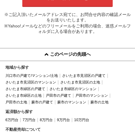
※ご記入頂いたメールアドレス宛てに、お問合せ内容の確認メール
をお送りいたします。
※Yahoo!メールなどのフリーメールをご利用の場合、迷惑メールフ
ォルダに入る場合があります。
このページの先頭へ
地域から探す
川口市の戸建て/マンション/土地
さいたま市見沼区の戸建て
さいたま市見沼区のマンション
さいたま市見沼区の土地
さいたま市緑区の戸建て
さいたま市緑区のマンション
さいたま市緑区の土地
戸田市の戸建て
戸田市のマンション
戸田市の土地
蕨市の戸建て
蕨市のマンション
蕨市の土地
返済額から探す
6万円台
7万円台
8万円台
9万円台
10万円台
不動産売却について