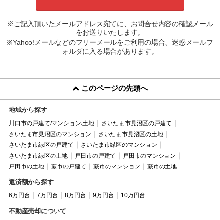
※ご記入頂いたメールアドレス宛てに、お問合せ内容の確認メール
をお送りいたします。
※Yahoo!メールなどのフリーメールをご利用の場合、迷惑メールフ
ォルダに入る場合があります。
このページの先頭へ
地域から探す
川口市の戸建て/マンション/土地
さいたま市見沼区の戸建て
さいたま市見沼区のマンション
さいたま市見沼区の土地
さいたま市緑区の戸建て
さいたま市緑区のマンション
さいたま市緑区の土地
戸田市の戸建て
戸田市のマンション
戸田市の土地
蕨市の戸建て
蕨市のマンション
蕨市の土地
返済額から探す
6万円台
7万円台
8万円台
9万円台
10万円台
不動産売却について