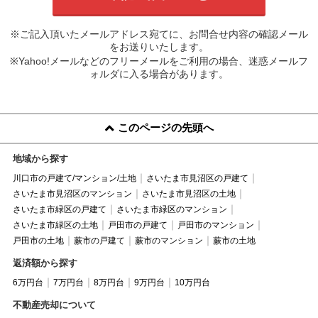
※ご記入頂いたメールアドレス宛てに、お問合せ内容の確認メール
をお送りいたします。
※Yahoo!メールなどのフリーメールをご利用の場合、迷惑メールフ
ォルダに入る場合があります。
このページの先頭へ
地域から探す
川口市の戸建て/マンション/土地
さいたま市見沼区の戸建て
さいたま市見沼区のマンション
さいたま市見沼区の土地
さいたま市緑区の戸建て
さいたま市緑区のマンション
さいたま市緑区の土地
戸田市の戸建て
戸田市のマンション
戸田市の土地
蕨市の戸建て
蕨市のマンション
蕨市の土地
返済額から探す
6万円台
7万円台
8万円台
9万円台
10万円台
不動産売却について