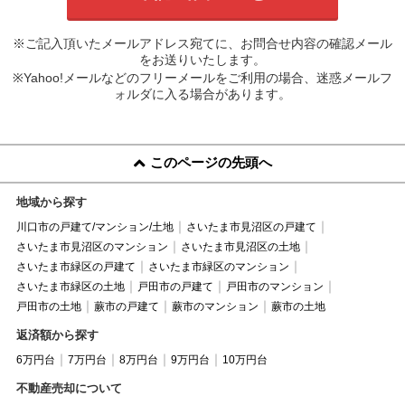
※ご記入頂いたメールアドレス宛てに、お問合せ内容の確認メール
をお送りいたします。
※Yahoo!メールなどのフリーメールをご利用の場合、迷惑メールフ
ォルダに入る場合があります。
このページの先頭へ
地域から探す
川口市の戸建て/マンション/土地
さいたま市見沼区の戸建て
さいたま市見沼区のマンション
さいたま市見沼区の土地
さいたま市緑区の戸建て
さいたま市緑区のマンション
さいたま市緑区の土地
戸田市の戸建て
戸田市のマンション
戸田市の土地
蕨市の戸建て
蕨市のマンション
蕨市の土地
返済額から探す
6万円台
7万円台
8万円台
9万円台
10万円台
不動産売却について