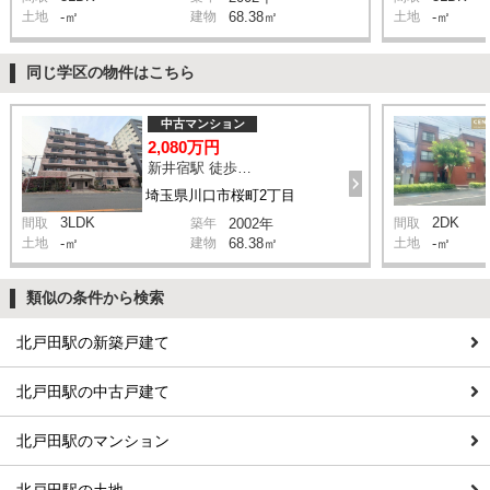
土地
-㎡
建物
68.38㎡
土地
-㎡
同じ学区の物件はこちら
中古マンション
2,080万円
新井宿駅 徒歩10分
埼玉県川口市桜町2丁目
3LDK
2DK
間取
築年
2002年
間取
土地
-㎡
建物
68.38㎡
土地
-㎡
類似の条件から検索
北戸田駅の新築戸建て
北戸田駅の中古戸建て
北戸田駅のマンション