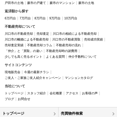
戸田市の土地
蕨市の戸建て
蕨市のマンション
蕨市の土地
返済額から探す
6万円台
7万円台
8万円台
9万円台
10万円台
不動産売却について
川口市の不動産売却
売却査定
川口市の相続による不動産売却
川口市の離婚による不動産売却
川口市の不動産買取
売却成功実績
売却査定実績
不動産売却コラム
不動産売却の流れ
「仲介」と「買取」の違い
不動産売却時の諸費用
少しでも高く売るポイント
よくある質問
仲介手数料について
サイトコンテンツ
現地販売会
今週の最新チラシ
ご友人・ご家族ご友人紹介キャンペーン
マンションカタログ
当社について
トップページ
スタッフ紹介
会社概要
アクセス
お客様の声
ブログ
お問合せ
トップページ
売買物件検索