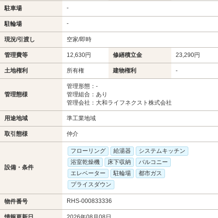
-
駐車場
-
駐輪場
現況/引渡し
空家/即時
管理費等
12,630円
修繕積立金
23,290円
土地権利
所有権
建物権利
-
管理形態：-
管理態様
管理組合：あり
管理会社：大和ライフネクスト株式会社
用途地域
準工業地域
取引態様
仲介
フローリング
給湯器
システムキッチン
浴室乾燥機
床下収納
バルコニー
設備・条件
エレベーター
駐輪場
都市ガス
プライスダウン
RHS-000833336
物件番号
情報更新日
2026年08月08日