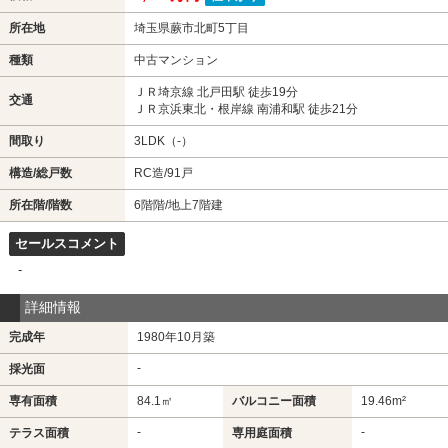
所在地
埼玉県蕨市北町5丁目
種類
中古マンション
ＪＲ埼京線 北戸田駅 徒歩19分
交通
ＪＲ京浜東北・根岸線 南浦和駅 徒歩21分
間取り
3LDK（-）
構造/総戸数
RC造/91戸
所在階/階数
6階階/地上7階建
セールスコメント
-
詳細情報
完成年
1980年10月築
-
採光面
専有面積
84.1㎡
バルコニー面積
19.46m²
-
-
テラス面積
専用庭面積