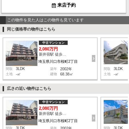
来店予約
この物件を見た人はこの物件も見ています
同じ価格帯の物件はこちら
中古マンション
2,080万円
新井宿駅 徒歩10分
埼玉県川口市桜町2丁目
3LDK
3LDK
間取
築年
2002年
間取
土地
-㎡
建物
68.38㎡
土地
-㎡
広さの近い物件はこちら
中古マンション
2,080万円
新井宿駅 徒歩10分
埼玉県川口市桜町2丁目
3LDK
3LDK
間取
築年
2002年
間取