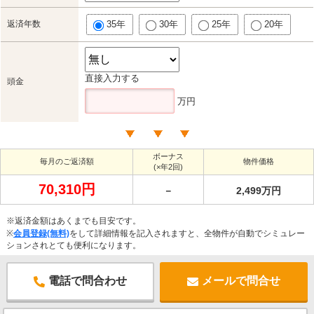
返済年数
35年
30年
25年
20年
直接入力する
頭金
万円
ボーナス
毎月のご返済額
物件価格
(×年2回)
70,310円
－
2,499万円
※返済金額はあくまでも目安です。
※
会員登録(無料)
をして詳細情報を記入されますと、全物件が自動でシミュレー
ションされとても便利になります。
電話で問合わせ
メールで問合せ