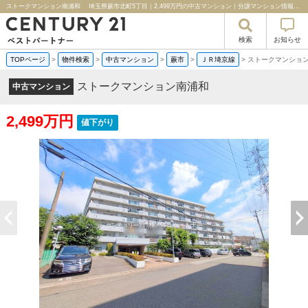
ストークマンション南浦和 埼玉県蕨市北町5丁目｜2,499万円の中古マンション｜分譲マンション情報｜センチュリー２１ベストパートナー
検索
お知らせ
TOPページ
>
物件検索
>
中古マンション
>
蕨市
>
ＪＲ埼京線
>
ストークマンショ
ストークマンション南浦和
中古マンション
2,499万円
値下がり