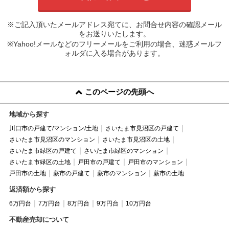
※ご記入頂いたメールアドレス宛てに、お問合せ内容の確認メール
をお送りいたします。
※Yahoo!メールなどのフリーメールをご利用の場合、迷惑メールフ
ォルダに入る場合があります。
このページの先頭へ
地域から探す
川口市の戸建て/マンション/土地
さいたま市見沼区の戸建て
さいたま市見沼区のマンション
さいたま市見沼区の土地
さいたま市緑区の戸建て
さいたま市緑区のマンション
さいたま市緑区の土地
戸田市の戸建て
戸田市のマンション
戸田市の土地
蕨市の戸建て
蕨市のマンション
蕨市の土地
返済額から探す
6万円台
7万円台
8万円台
9万円台
10万円台
不動産売却について