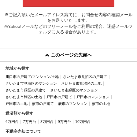
※ご記入頂いたメールアドレス宛てに、お問合せ内容の確認メール
をお送りいたします。
※Yahoo!メールなどのフリーメールをご利用の場合、迷惑メールフ
ォルダに入る場合があります。
このページの先頭へ
地域から探す
川口市の戸建て/マンション/土地
さいたま市見沼区の戸建て
さいたま市見沼区のマンション
さいたま市見沼区の土地
さいたま市緑区の戸建て
さいたま市緑区のマンション
さいたま市緑区の土地
戸田市の戸建て
戸田市のマンション
戸田市の土地
蕨市の戸建て
蕨市のマンション
蕨市の土地
返済額から探す
6万円台
7万円台
8万円台
9万円台
10万円台
不動産売却について