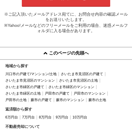
※ご記入頂いたメールアドレス宛てに、お問合せ内容の確認メール
をお送りいたします。
※Yahoo!メールなどのフリーメールをご利用の場合、迷惑メールフ
ォルダに入る場合があります。
このページの先頭へ
地域から探す
川口市の戸建て/マンション/土地
さいたま市見沼区の戸建て
さいたま市見沼区のマンション
さいたま市見沼区の土地
さいたま市緑区の戸建て
さいたま市緑区のマンション
さいたま市緑区の土地
戸田市の戸建て
戸田市のマンション
戸田市の土地
蕨市の戸建て
蕨市のマンション
蕨市の土地
返済額から探す
6万円台
7万円台
8万円台
9万円台
10万円台
不動産売却について