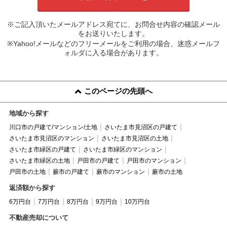
※ご記入頂いたメールアドレス宛てに、お問合せ内容の確認メール
をお送りいたします。
※Yahoo!メールなどのフリーメールをご利用の場合、迷惑メールフ
ォルダに入る場合があります。
このページの先頭へ
地域から探す
川口市の戸建て/マンション/土地
さいたま市見沼区の戸建て
さいたま市見沼区のマンション
さいたま市見沼区の土地
さいたま市緑区の戸建て
さいたま市緑区のマンション
さいたま市緑区の土地
戸田市の戸建て
戸田市のマンション
戸田市の土地
蕨市の戸建て
蕨市のマンション
蕨市の土地
返済額から探す
6万円台
7万円台
8万円台
9万円台
10万円台
不動産売却について