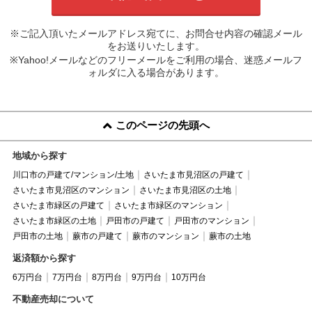
※ご記入頂いたメールアドレス宛てに、お問合せ内容の確認メール
をお送りいたします。
※Yahoo!メールなどのフリーメールをご利用の場合、迷惑メールフ
ォルダに入る場合があります。
このページの先頭へ
地域から探す
川口市の戸建て/マンション/土地
さいたま市見沼区の戸建て
さいたま市見沼区のマンション
さいたま市見沼区の土地
さいたま市緑区の戸建て
さいたま市緑区のマンション
さいたま市緑区の土地
戸田市の戸建て
戸田市のマンション
戸田市の土地
蕨市の戸建て
蕨市のマンション
蕨市の土地
返済額から探す
6万円台
7万円台
8万円台
9万円台
10万円台
不動産売却について