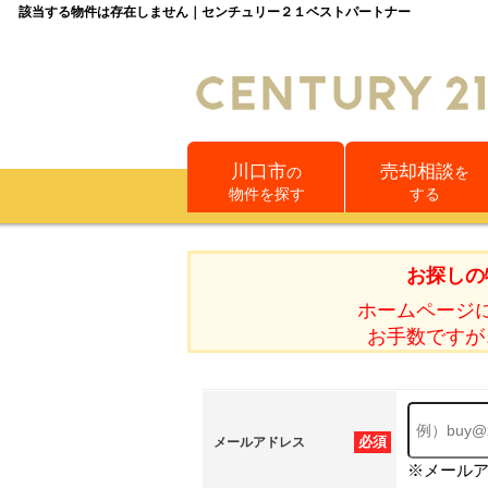
該当する物件は存在しません｜センチュリー２１ベストパートナー
川口市
売却相談
の
を
物件を探す
する
お探しの
ホームページ
お手数ですが
必須
メールアドレス
※メール