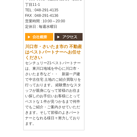
丁目11-1
TEL : 048-291-4135
FAX : 048-291-4136
営業時間 : 10:00～20:00
定休日 : 毎週水曜日
川口市・さいたま市の 不動産
はベストパートナーへお任せ
ください
センチュリー21ベストパートナー
は、東川口地域を中心に川口市・
さいたま市など・・ 新築一戸建
て中古住宅 土地のご紹介買取りを
行っております。 経験豊かなスタ
ッフが親身になって皆様のお住ま
い探しのお手伝いお客様にとって
ベストな１件が見つかるまで何件
でもご紹介・ご案内させていただ
きます。そして皆様のよきパート
ナーとなれる様日々努力しており
ます。