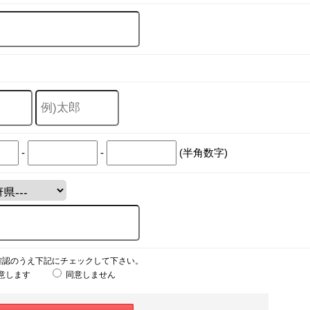
-
-
(半角数字)
確認のうえ下記にチェックして下さい。
意します
同意しません