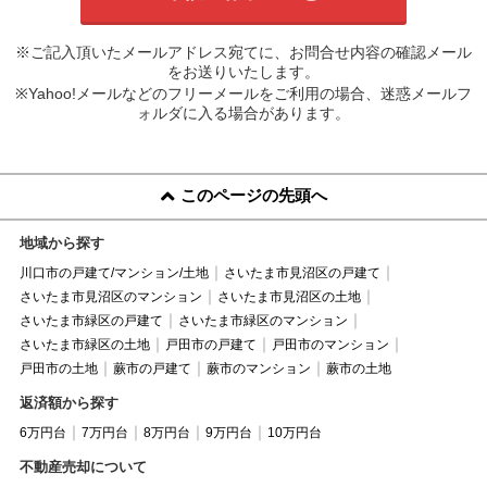
※ご記入頂いたメールアドレス宛てに、お問合せ内容の確認メール
をお送りいたします。
※Yahoo!メールなどのフリーメールをご利用の場合、迷惑メールフ
ォルダに入る場合があります。
このページの先頭へ
地域から探す
川口市の戸建て/マンション/土地
さいたま市見沼区の戸建て
さいたま市見沼区のマンション
さいたま市見沼区の土地
さいたま市緑区の戸建て
さいたま市緑区のマンション
さいたま市緑区の土地
戸田市の戸建て
戸田市のマンション
戸田市の土地
蕨市の戸建て
蕨市のマンション
蕨市の土地
返済額から探す
6万円台
7万円台
8万円台
9万円台
10万円台
不動産売却について