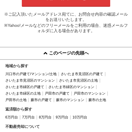
※ご記入頂いたメールアドレス宛てに、お問合せ内容の確認メール
をお送りいたします。
※Yahoo!メールなどのフリーメールをご利用の場合、迷惑メールフ
ォルダに入る場合があります。
このページの先頭へ
地域から探す
川口市の戸建て/マンション/土地
さいたま市見沼区の戸建て
さいたま市見沼区のマンション
さいたま市見沼区の土地
さいたま市緑区の戸建て
さいたま市緑区のマンション
さいたま市緑区の土地
戸田市の戸建て
戸田市のマンション
戸田市の土地
蕨市の戸建て
蕨市のマンション
蕨市の土地
返済額から探す
6万円台
7万円台
8万円台
9万円台
10万円台
不動産売却について