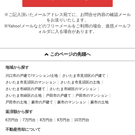
※ご記入頂いたメールアドレス宛てに、お問合せ内容の確認メール
をお送りいたします。
※Yahoo!メールなどのフリーメールをご利用の場合、迷惑メールフ
ォルダに入る場合があります。
このページの先頭へ
地域から探す
川口市の戸建て/マンション/土地
さいたま市見沼区の戸建て
さいたま市見沼区のマンション
さいたま市見沼区の土地
さいたま市緑区の戸建て
さいたま市緑区のマンション
さいたま市緑区の土地
戸田市の戸建て
戸田市のマンション
戸田市の土地
蕨市の戸建て
蕨市のマンション
蕨市の土地
返済額から探す
6万円台
7万円台
8万円台
9万円台
10万円台
不動産売却について