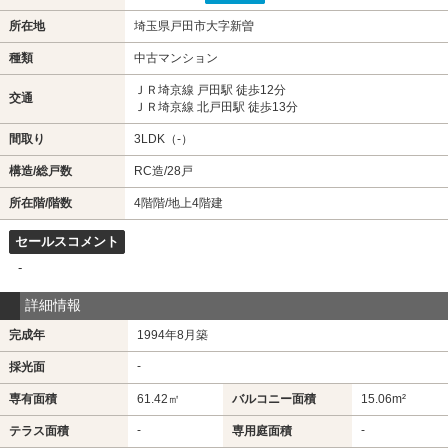
所在地
埼玉県戸田市大字新曽
種類
中古マンション
ＪＲ埼京線 戸田駅 徒歩12分
交通
ＪＲ埼京線 北戸田駅 徒歩13分
間取り
3LDK（-）
構造/総戸数
RC造/28戸
所在階/階数
4階階/地上4階建
セールスコメント
-
詳細情報
完成年
1994年8月築
-
採光面
専有面積
61.42㎡
バルコニー面積
15.06m²
-
-
テラス面積
専用庭面積