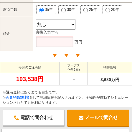
返済年数
35年
30年
25年
20年
直接入力する
頭金
万円
ボーナス
毎月のご返済額
物件価格
(×年2回)
103,538円
－
3,680万円
※返済金額はあくまでも目安です。
※
会員登録(無料)
をして詳細情報を記入されますと、全物件が自動でシミュレー
ションされとても便利になります。
電話で問合わせ
メールで問合せ