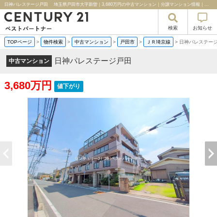
日神パレステージ戸田 埼玉県戸田市大字新曽｜3,680万円の中古マンション｜分譲マンション情報｜センチュリー２１ベストパートナー
検索
お知らせ
TOPページ
>
物件検索
>
中古マンション
>
戸田市
>
ＪＲ埼京線
>
日神パレステー
日神パレステージ戸田
中古マンション
3,680万円
値下がり