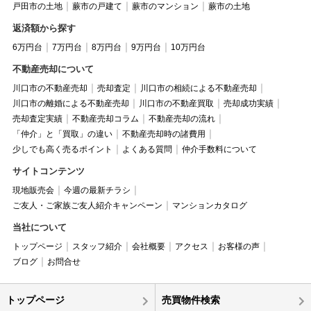
戸田市の土地
蕨市の戸建て
蕨市のマンション
蕨市の土地
返済額から探す
6万円台
7万円台
8万円台
9万円台
10万円台
不動産売却について
川口市の不動産売却
売却査定
川口市の相続による不動産売却
川口市の離婚による不動産売却
川口市の不動産買取
売却成功実績
売却査定実績
不動産売却コラム
不動産売却の流れ
「仲介」と「買取」の違い
不動産売却時の諸費用
少しでも高く売るポイント
よくある質問
仲介手数料について
サイトコンテンツ
現地販売会
今週の最新チラシ
ご友人・ご家族ご友人紹介キャンペーン
マンションカタログ
当社について
トップページ
スタッフ紹介
会社概要
アクセス
お客様の声
ブログ
お問合せ
トップページ
売買物件検索