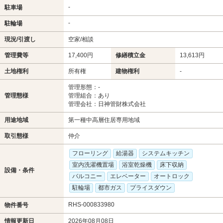
-
駐車場
-
駐輪場
現況/引渡し
空家/相談
管理費等
17,400円
修繕積立金
13,613円
土地権利
所有権
建物権利
-
管理形態：-
管理態様
管理組合：あり
管理会社：日神管財株式会社
用途地域
第一種中高層住居専用地域
取引態様
仲介
フローリング
給湯器
システムキッチン
室内洗濯機置場
浴室乾燥機
床下収納
設備・条件
バルコニー
エレベーター
オートロック
駐輪場
都市ガス
プライスダウン
RHS-000833980
物件番号
情報更新日
2026年08月08日