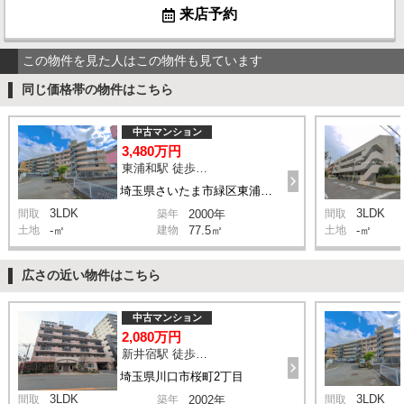
来店予約
この物件を見た人はこの物件も見ています
同じ価格帯の物件はこちら
中古マンション
3,480万円
東浦和駅 徒歩12分
埼玉県さいたま市緑区東浦和2丁目
3LDK
3LDK
間取
築年
2000年
間取
土地
-㎡
建物
77.5㎡
土地
-㎡
広さの近い物件はこちら
中古マンション
2,080万円
新井宿駅 徒歩10分
埼玉県川口市桜町2丁目
3LDK
3LDK
間取
築年
2002年
間取