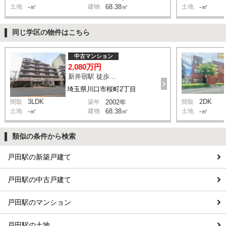
土地
-㎡
建物
68.38㎡
土地
-㎡
同じ学区の物件はこちら
中古マンション
2,080万円
新井宿駅 徒歩10分
埼玉県川口市桜町2丁目
3LDK
2DK
間取
築年
2002年
間取
土地
-㎡
建物
68.38㎡
土地
-㎡
類似の条件から検索
戸田駅の新築戸建て
戸田駅の中古戸建て
戸田駅のマンション
戸田駅の土地